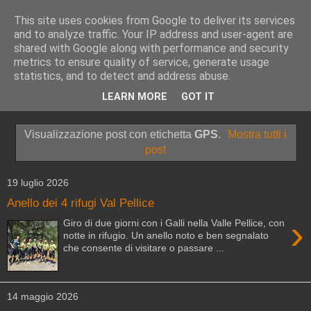
This site uses cookies from Google to deliver its services
and to analyze traffic. Your IP address and user-agent are
shared with Google along with performance and security
metrics to ensure quality of service, generate usage
statistics, and to detect and address abuse.
▼
LEARN MORE
GOT IT
▼
Visualizzazione post con etichetta
GPS
.
Mostra tutti i
post
19 luglio 2026
Anello dei 4 rifugi Val Pellice
›
Giro di due giorni con i Galli nella Valle Pellice, con
notte in rifugio. Un anello noto e ben segnalato
che consente di visitare o passare ...
14 maggio 2026