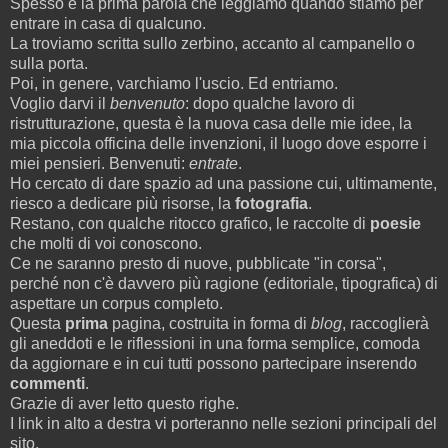
Spesso è la prima parola che leggiamo quando stiamo per
entrare in casa di qualcuno.
La troviamo scritta sullo zerbino, accanto al campanello o
sulla porta.
Poi, in genere, varchiamo l'uscio. Ed entriamo.
Voglio darvi il
benvenuto
: dopo qualche lavoro di
ristrutturazione, questa è la nuova casa delle mie idee, la
mia piccola officina delle invenzioni, il luogo dove esporre i
miei pensieri. Benvenuti:
entrate
.
Ho cercato di dare spazio ad una passione cui, ultimamente,
riesco a dedicare più risorse, la
fotografia
.
Restano, con qualche ritocco grafico, le raccolte di
poesie
che molti di voi conoscono.
Ce ne saranno presto di nuove, pubblicate "in corsa",
perché non c'è davvero più ragione (editoriale, tipografica) di
aspettare un corpus completo.
Questa
prima
pagina, costruita in forma di
blog
, raccoglierà
gli aneddoti e le riflessioni in una forma semplice, comoda
da aggiornare e in cui tutti possono partecipare inserendo
commenti
.
Grazie di aver letto questo righe.
I link in alto a destra vi porteranno nelle sezioni principali del
sito.