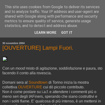
This site uses cookies from Google to deliver its services
and to analyze traffic. Your IP address and user-agent are
shared with Google along with performance and security
metrics to ensure quality of service, generate usage
statistics, and to detect and address abuse.
▼
LEARN MORE
GOT IT
▼
30 novembre 2004
[OUVERTURE] Lampi Fuori.
Con un
mood
misto di agitazione, soddisfazione e paura, sto
facendo il conto alla rovescia.
Domani sera al
Soundtown
di Torino inizia la mostra
collettiva
OUVERTURE
cui dò piccolo contributo.
Non è come postare su i.a.f. e attendere i commenti più o
meno seri degli IAFiners, sperando che siano costruttivi e
non i soliti flame. E' qualcosa di più intenso, è un mettersi in