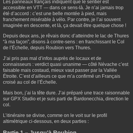
Les panneaux français indiquent que le sentier est
accessible en VTT — dans ce sens-là. Je n’ai jamais trop
été d’accord : c’est une belle montée à pied, mais
franchement misérable à vélo. Par contre, je l’ai souvent
imaginée en descente, et là, ça devait être quelque chose !
Depuis deux ans, je rêvais donc d’atteindre le lac de Thures
“à ma façon”, disons à contre-sens : en franchissant le Col
de l’Échelle, depuis Roubion vers Thures.
J’ai pris pas mal d’infos auprès de locaux et de
connaisseurs : verdict quasi unanime — côté Névache c’est
faisable mais costaud, mieux vaut passer par la Vallée
Étroite. C’est d’ailleurs ce que m’a confirmé un Français
croisé au col de l’Échelle.
Mais bon, j’ai la tête dure. J’ai préparé une trace raisonnable
sur GPX Studio et je suis parti de Bardonecchia, direction le
col.
L’itinéraire se divise, comme on le voit sur le profil
altimétrique ci-dessous, en deux parties :
Partie 1 – Jusqu’à Roubion