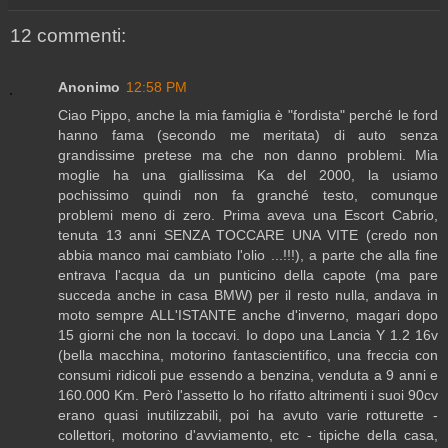
12 commenti:
Anonimo
12:58 PM
Ciao Pippo, anche la mia famiglia è "fordista" perché le ford
hanno fama (secondo me meritata) di auto senza
grandissime pretese ma che non danno problemi. Mia
moglie ha una giallissima Ka del 2000, la usiamo
pochissimo quindi non fa granché testo, comunque
problemi meno di zero. Prima aveva una Escort Cabrio,
tenuta 13 anni SENZA TOCCARE UNA VITE (credo non
abbia manco mai cambiato l'olio ...!!!), a parte che alla fine
entrava l'acqua da un punticino della capote (ma pare
succeda anche in casa BMW) per il resto nulla, andava in
moto sempre ALL'ISTANTE anche d'inverno, magari dopo
15 giorni che non la toccavi. Io dopo una Lancia Y 1.2 16v
(bella macchina, motorino fantascientifico, una freccia con
consumi ridicoli pue essendo a benzina, venduta a 9 anni e
160.000 Km. Però l'assetto lo ho rifatto altrimenti i suoi 90cv
erano quasi inutilizzabili, poi ha avuto varie rotturette -
collettori, motorino d'avviamento, etc - tipiche della casa,