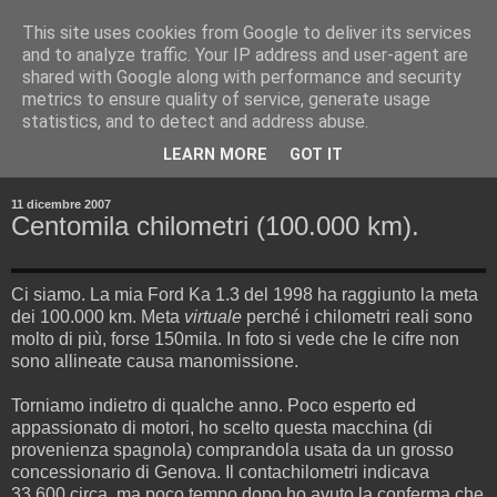
This site uses cookies from Google to deliver its services
and to analyze traffic. Your IP address and user-agent are
shared with Google along with performance and security
metrics to ensure quality of service, generate usage
statistics, and to detect and address abuse.
▼
LEARN MORE
GOT IT
▼
11 dicembre 2007
Centomila chilometri (100.000 km).
Ci siamo. La mia Ford Ka 1.3 del 1998 ha raggiunto la meta
dei 100.000 km. Meta
virtuale
perché i chilometri reali sono
molto di più, forse 150mila. In foto si vede che le cifre non
sono allineate causa manomissione.
Torniamo indietro di qualche anno. Poco esperto ed
appassionato di motori, ho scelto questa macchina (di
provenienza spagnola) comprandola usata da un grosso
concessionario di Genova. Il contachilometri indicava
33.600 circa, ma poco tempo dopo ho avuto la conferma che