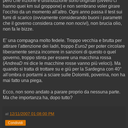
però che frizione e distribuzione sono originali (ovvero ci
hanno quei km sul groppone) e non sembrano voler girare
l'occhio da un momento all'altro. Ogni anno passa il test sui
fumi di scarico (ovviamente considerando buoni i parametri
che il governo considera come
non nocivi
), non brucia olio,
non fa le bizze.
E' una compagna molto fedele. Troppo vecchia e brutta per
attirare l'attenzione dei ladri, troppo
Euro2
per poter circolare
liberamente senza incorrere in sanzioni di questo o quel
governo, troppo stinta per essere una macchina rossa
(
AndreaD
mi dice le macchine rosse vanno più veloci). Ma
quando si tratta di trottare su e giù per la Sardegna con 40°
all'ombra o portarmi a sciare sulle Dolomiti, poverina, non ha
mai fatto una piega.
Ecco, non sono andato a parare proprio da nessuna parte.
Ma che importanza ha, dopo tutto?
at
12/11/2007 01:08:00 PM
Condividi