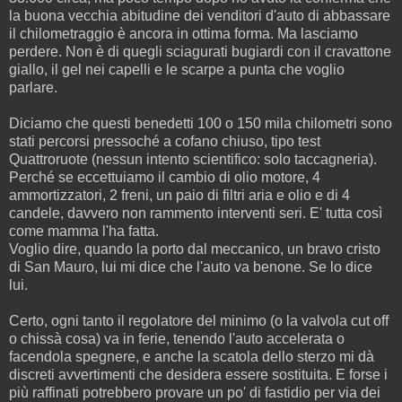
la buona vecchia abitudine dei venditori d'auto di abbassare
il chilometraggio è ancora in ottima forma. Ma lasciamo
perdere. Non è di quegli sciagurati bugiardi con il cravattone
giallo, il gel nei capelli e le scarpe a punta che voglio
parlare.
Diciamo che questi benedetti 100 o 150 mila chilometri sono
stati percorsi pressoché a cofano chiuso, tipo test
Quattroruote (nessun intento scientifico: solo taccagneria).
Perché se eccettuiamo il cambio di olio motore, 4
ammortizzatori, 2 freni, un paio di filtri aria e olio e di 4
candele, davvero non rammento interventi seri. E' tutta così
come mamma l'ha fatta.
Voglio dire, quando la porto dal meccanico, un bravo cristo
di San Mauro, lui mi dice che l'auto va benone. Se lo dice
lui.
Certo, ogni tanto il regolatore del minimo (o la valvola cut off
o chissà cosa) va in ferie, tenendo l'auto accelerata o
facendola spegnere, e anche la scatola dello sterzo mi dà
discreti avvertimenti che desidera essere sostituita. E forse i
più raffinati potrebbero provare un po' di fastidio per via dei