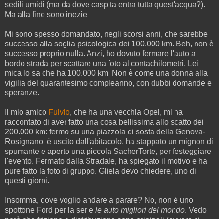
sedili umidi (ma da dove caspita entra tutta quest'acqua?).
Ma alla fine sono inezie.
Mi sono spesso domandato, negli scorsi anni, che sarebbe
successo alla soglia psicologica dei 100.000 km. Beh, non è
successo proprio nulla. Anzi, ho dovuto fermare l'auto a
bordo strada per scattare una foto al contachilometri. Lei
mica lo sa che ha 100.000 km. Non è come una donna alla
vigilia del quarantesimo compleanno, con dubbi domande e
speranze.
Il mio amico
Fulvio
, che ha una vecchia Opel, mi ha
raccontato di aver fatto una cosa bellissima allo scatto dei
200.000 km: fermo su una piazzola di sosta della Genova-
Rosignano, è uscito dall'abitacolo, ha stappato un mignon di
spumante e aperto una piccola SacherTorte, per festeggiare
l'evento. Fermato dalla Stradale, ha spiegato il motivo e ha
pure fatto la foto di gruppo. Gliela devo chiedere, uno di
questi giorni.
Insomma, dove voglio andare a parare? No, non è uno
spottone Ford per la serie
le auto migliori del mondo
. Vedo