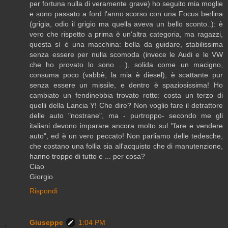
per fortuna nulla di veramente grave) ho seguito mia moglie
e sono passato a ford l'anno scorso con una Focus berlina
(grigia, odio il grigio ma quella aveva un bello sconto..): è
vero che rispetto a prima è un'altra categoria, ma ragazzi,
questa sì è una macchina: bella da guidare, stabilissima
senza essere per nulla scomoda (invece le Audi e le VW
che ho provato lo sono ...), solida come un macigno,
consuma poco (vabbè, la mia è diesel), è scattante pur
senza essere un missile, e dentro è spaziosissima! Ho
cambiato un fendinebbia trovato rotto: costa un terzo di
quelli della Lancia Y! Che dire? Non voglio fare il detrattore
delle auto "nostrane", ma - purtroppo- secondo me gli
italiani devono imparare ancora molto sul "fare e vendere
auto", ed è un vero peccato! Non parliamo delle tedesche,
che costano una follia sia all'acquisto che di manutenzione,
hanno troppo di tutto e ... per cosa?
Ciao
Giorgio
Rispondi
Giuseppe
1:04 PM