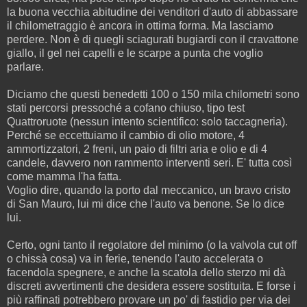
la buona vecchia abitudine dei venditori d'auto di abbassare
il chilometraggio è ancora in ottima forma. Ma lasciamo
perdere. Non è di quegli sciagurati bugiardi con il cravattone
giallo, il gel nei capelli e le scarpe a punta che voglio
parlare.
Diciamo che questi benedetti 100 o 150 mila chilometri sono
stati percorsi pressoché a cofano chiuso, tipo test
Quattroruote (nessun intento scientifico: solo taccagneria).
Perché se eccettuiamo il cambio di olio motore, 4
ammortizzatori, 2 freni, un paio di filtri aria e olio e di 4
candele, davvero non rammento interventi seri. E' tutta così
come mamma l'ha fatta.
Voglio dire, quando la porto dal meccanico, un bravo cristo
di San Mauro, lui mi dice che l'auto va benone. Se lo dice
lui.
Certo, ogni tanto il regolatore del minimo (o la valvola cut off
o chissà cosa) va in ferie, tenendo l'auto accelerata o
facendola spegnere, e anche la scatola dello sterzo mi dà
discreti avvertimenti che desidera essere sostituita. E forse i
più raffinati potrebbero provare un po' di fastidio per via dei