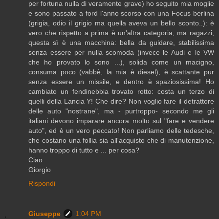
per fortuna nulla di veramente grave) ho seguito mia moglie
e sono passato a ford l'anno scorso con una Focus berlina
(grigia, odio il grigio ma quella aveva un bello sconto..): è
vero che rispetto a prima è un'altra categoria, ma ragazzi,
questa sì è una macchina: bella da guidare, stabilissima
senza essere per nulla scomoda (invece le Audi e le VW
che ho provato lo sono ...), solida come un macigno,
consuma poco (vabbè, la mia è diesel), è scattante pur
senza essere un missile, e dentro è spaziosissima! Ho
cambiato un fendinebbia trovato rotto: costa un terzo di
quelli della Lancia Y! Che dire? Non voglio fare il detrattore
delle auto "nostrane", ma - purtroppo- secondo me gli
italiani devono imparare ancora molto sul "fare e vendere
auto", ed è un vero peccato! Non parliamo delle tedesche,
che costano una follia sia all'acquisto che di manutenzione,
hanno troppo di tutto e ... per cosa?
Ciao
Giorgio
Rispondi
Giuseppe
1:04 PM