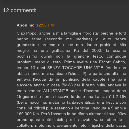
12 commenti:
Anonimo
12:58 PM
Ciao Pippo, anche la mia famiglia è "fordista" perché le ford
hanno fama (secondo me meritata) di auto senza
grandissime pretese ma che non danno problemi. Mia
moglie ha una giallissima Ka del 2000, la usiamo
pochissimo quindi non fa granché testo, comunque
problemi meno di zero. Prima aveva una Escort Cabrio,
tenuta 13 anni SENZA TOCCARE UNA VITE (credo non
abbia manco mai cambiato l'olio ...!!!), a parte che alla fine
entrava l'acqua da un punticino della capote (ma pare
succeda anche in casa BMW) per il resto nulla, andava in
moto sempre ALL'ISTANTE anche d'inverno, magari dopo
15 giorni che non la toccavi. Io dopo una Lancia Y 1.2 16v
(bella macchina, motorino fantascientifico, una freccia con
consumi ridicoli pue essendo a benzina, venduta a 9 anni e
160.000 Km. Però l'assetto lo ho rifatto altrimenti i suoi 90cv
erano quasi inutilizzabili, poi ha avuto varie rotturette -
collettori, motorino d'avviamento, etc - tipiche della casa,