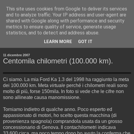
This site uses cookies from Google to deliver its services
and to analyze traffic. Your IP address and user-agent are
shared with Google along with performance and security
metrics to ensure quality of service, generate usage
statistics, and to detect and address abuse.
▼
LEARN MORE
GOT IT
▼
11 dicembre 2007
Centomila chilometri (100.000 km).
Ci siamo. La mia Ford Ka 1.3 del 1998 ha raggiunto la meta
dei 100.000 km. Meta
virtuale
perché i chilometri reali sono
molto di più, forse 150mila. In foto si vede che le cifre non
sono allineate causa manomissione.
Torniamo indietro di qualche anno. Poco esperto ed
appassionato di motori, ho scelto questa macchina (di
provenienza spagnola) comprandola usata da un grosso
concessionario di Genova. Il contachilometri indicava
33.600 circa, ma poco tempo dopo ho avuto la conferma che