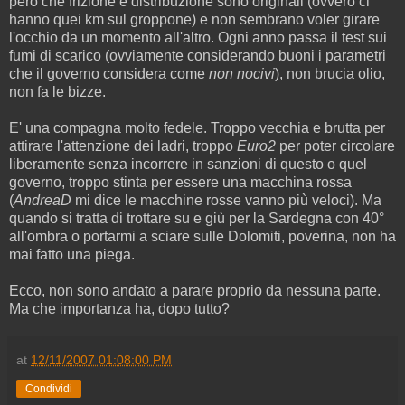
però che frizione e distribuzione sono originali (ovvero ci
hanno quei km sul groppone) e non sembrano voler girare
l'occhio da un momento all'altro. Ogni anno passa il test sui
fumi di scarico (ovviamente considerando buoni i parametri
che il governo considera come
non nocivi
), non brucia olio,
non fa le bizze.
E' una compagna molto fedele. Troppo vecchia e brutta per
attirare l'attenzione dei ladri, troppo
Euro2
per poter circolare
liberamente senza incorrere in sanzioni di questo o quel
governo, troppo stinta per essere una macchina rossa
(
AndreaD
mi dice le macchine rosse vanno più veloci). Ma
quando si tratta di trottare su e giù per la Sardegna con 40°
all'ombra o portarmi a sciare sulle Dolomiti, poverina, non ha
mai fatto una piega.
Ecco, non sono andato a parare proprio da nessuna parte.
Ma che importanza ha, dopo tutto?
at
12/11/2007 01:08:00 PM
Condividi