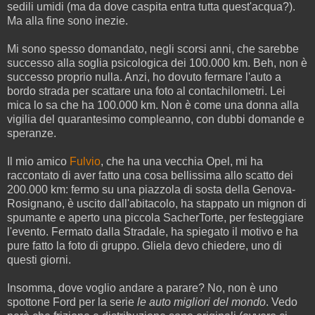
sedili umidi (ma da dove caspita entra tutta quest'acqua?).
Ma alla fine sono inezie.
Mi sono spesso domandato, negli scorsi anni, che sarebbe
successo alla soglia psicologica dei 100.000 km. Beh, non è
successo proprio nulla. Anzi, ho dovuto fermare l'auto a
bordo strada per scattare una foto al contachilometri. Lei
mica lo sa che ha 100.000 km. Non è come una donna alla
vigilia del quarantesimo compleanno, con dubbi domande e
speranze.
Il mio amico
Fulvio
, che ha una vecchia Opel, mi ha
raccontato di aver fatto una cosa bellissima allo scatto dei
200.000 km: fermo su una piazzola di sosta della Genova-
Rosignano, è uscito dall'abitacolo, ha stappato un mignon di
spumante e aperto una piccola SacherTorte, per festeggiare
l'evento. Fermato dalla Stradale, ha spiegato il motivo e ha
pure fatto la foto di gruppo. Gliela devo chiedere, uno di
questi giorni.
Insomma, dove voglio andare a parare? No, non è uno
spottone Ford per la serie
le auto migliori del mondo
. Vedo