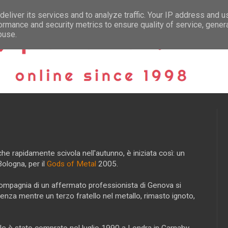
eliver its services and to analyze traffic. Your IP address and 
ormance and security metrics to ensure quality of service, gene
buse.
he rapidamente scivola nell'autunno, è iniziata così: un
Bologna, per il
Gods of Metal
2005.
in compagnia di un affermato professionista di Genova si
acenza mentre un terzo fratello nel metallo, rimasto ignoto,
elle è stato comprato nel luglio 1990 a Londra in Carnaby