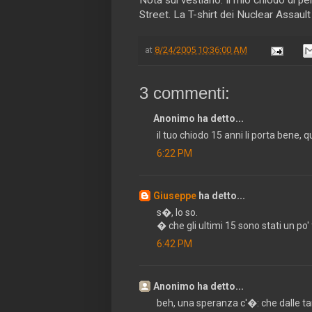
Street. La T-shirt dei Nuclear Assault
at
8/24/2005 10:36:00 AM
3 commenti:
Anonimo ha detto...
il tuo chiodo 15 anni li porta bene, q
6:22 PM
Giuseppe
ha detto...
s�, lo so.
� che gli ultimi 15 sono stati un po
6:42 PM
Anonimo ha detto...
beh, una speranza c'�: che dalle ta