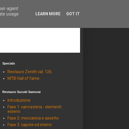
user-agent
rate usage
LEARN MORE
GOT IT
Specials
Restauro Zenith cal. 126.
MTB Hall of fame
Restauro Suzuki Samurai
Introduzione
Fase 1: carrozzeria - elementi
esterni
Fase 2: meccanica e assetto
Fase 3: capote ed interni