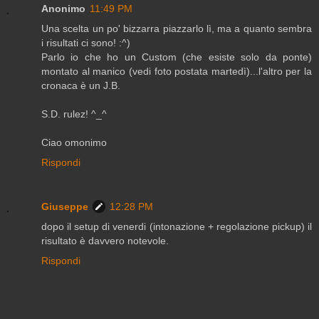
Anonimo
11:49 PM
Una scelta un po' bizzarra piazzarlo lì, ma a quanto sembra
i risultati ci sono! :^)
Parlo io che ho un Custom (che esiste solo da ponte)
montato al manico (vedi foto postata martedì)...l'altro per la
cronaca è un J.B.
S.D. rulez! ^_^
Ciao omonimo
Rispondi
Giuseppe
12:28 PM
dopo il setup di venerdi (intonazione + regolazione pickup) il
risultato è davvero notevole.
Rispondi