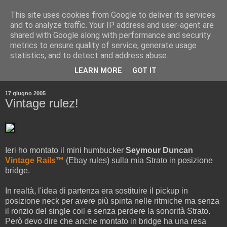
This site uses cookies from Google to deliver its services
and to analyze traffic. Your IP address and user-agent are
shared with Google along with performance and security
metrics to ensure quality of service, generate usage
statistics, and to detect and address abuse.
▼
LEARN MORE
GOT IT
▼
17 giugno 2005
Vintage rulez!
Ieri ho montato il mini humbucker
Seymour Duncan
Vintage Rails™
(Ebay rules) sulla mia Strato in posizione
bridge.
In realtà, l'idea di partenza era sostituire il pickup in
posizione neck per avere più spinta nelle ritmiche ma senza
il ronzio del single coil e senza perdere la sonorità Strato.
Però devo dire che anche montato in bridge ha una resa