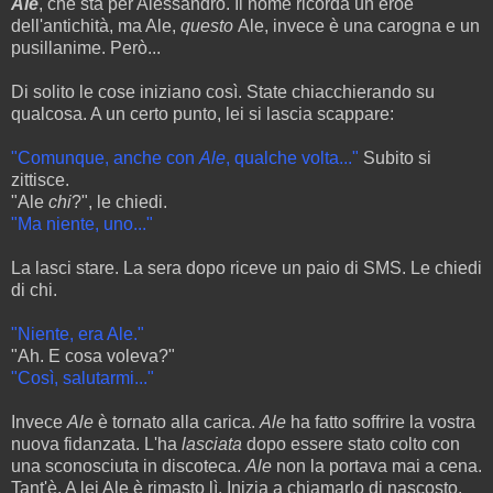
Ale
, che sta per Alessandro. Il nome ricorda un eroe
dell'antichità, ma Ale,
questo
Ale, invece è una carogna e un
pusillanime. Però...
Di solito le cose iniziano così. State chiacchierando su
qualcosa. A un certo punto, lei si lascia scappare:
"Comunque, anche con
Ale
, qualche volta..."
Subito si
zittisce.
"Ale
chi
?", le chiedi.
"Ma niente, uno..."
La lasci stare. La sera dopo riceve un paio di SMS. Le chiedi
di chi.
"Niente, era Ale."
"Ah. E cosa voleva?"
"Così, salutarmi..."
Invece
Ale
è tornato alla carica.
Ale
ha fatto soffrire la vostra
nuova fidanzata. L'ha
lasciata
dopo essere stato colto con
una sconosciuta in discoteca.
Ale
non la portava mai a cena.
Tant'è. A lei Ale è rimasto lì. Inizia a chiamarlo di nascosto.