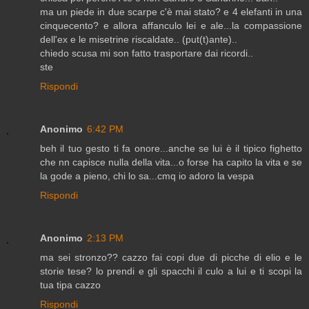
ma un piede in due scarpe c'è mai stato? e 4 elefanti in una
cinquecento? e allora affanculo lei e ale...la compassione
dell'ex e le misetrine riscaldate.. (put(t)ante)..
chiedo scusa mi son fatto trasportare dai ricordi..
ste
Rispondi
Anonimo
6:42 PM
beh il tuo gesto ti fa onore...anche se lui è il tipico fighetto
che nn capisce nulla della vita...o forse ha capito la vita e se
la gode a pieno, chi lo sa...cmq io adoro la vespa
Rispondi
Anonimo
2:13 PM
ma sei stronzo?? cazzo fai copi due di picche di elio e le
storie tese? lo prendi e gli spacchi il culo a lui e ti scopi la
tua tipa cazzo
Rispondi