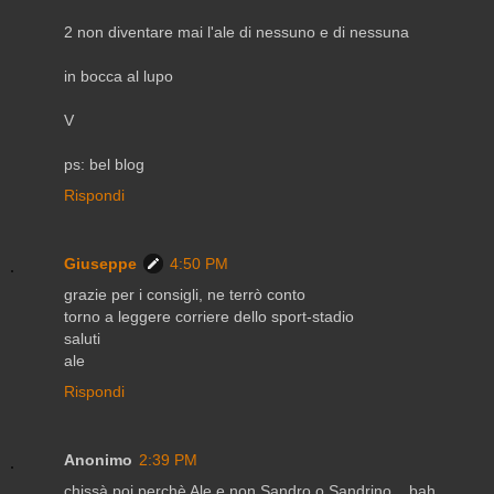
2 non diventare mai l'ale di nessuno e di nessuna
in bocca al lupo
V
ps: bel blog
Rispondi
Giuseppe
4:50 PM
grazie per i consigli, ne terrò conto
torno a leggere corriere dello sport-stadio
saluti
ale
Rispondi
Anonimo
2:39 PM
chissà poi perchè Ale e non Sandro o Sandrino... bah..