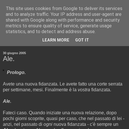
This site uses cookies from Google to deliver its services
and to analyze traffic. Your IP address and user-agent are
shared with Google along with performance and security
metrics to ensure quality of service, generate usage
statistics, and to detect and address abuse.
▼
LEARN MORE
GOT IT
▼
30 giugno 2005
Ale.
Prologo.
Avete una nuova fidanzata. Le avete fatto una corte serrata
per settimane, mesi. Finalmente è la
vostra
fidanzata.
Ale.
Fateci caso. Quando iniziate una nuova relazione, dopo
pochi giorni scoprite, quasi per caso, che nel passato di lei -
anzi, nel passato di
ogni
nuova fidanzata - c'è sempre un