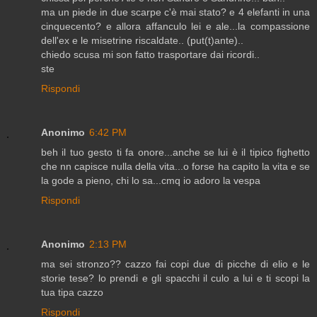
ma un piede in due scarpe c'è mai stato? e 4 elefanti in una
cinquecento? e allora affanculo lei e ale...la compassione
dell'ex e le misetrine riscaldate.. (put(t)ante)..
chiedo scusa mi son fatto trasportare dai ricordi..
ste
Rispondi
Anonimo
6:42 PM
beh il tuo gesto ti fa onore...anche se lui è il tipico fighetto
che nn capisce nulla della vita...o forse ha capito la vita e se
la gode a pieno, chi lo sa...cmq io adoro la vespa
Rispondi
Anonimo
2:13 PM
ma sei stronzo?? cazzo fai copi due di picche di elio e le
storie tese? lo prendi e gli spacchi il culo a lui e ti scopi la
tua tipa cazzo
Rispondi