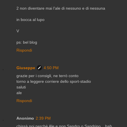
2 non diventare mai l'ale di nessuno e di nessuna
in bocca al lupo
V
ps: bel blog
Rispondi
Giuseppe
4:50 PM
grazie per i consigli, ne terrò conto
torno a leggere corriere dello sport-stadio
saluti
ale
Rispondi
Anonimo
2:39 PM
chissà poi perchè Ale e non Sandro o Sandrino... bah..