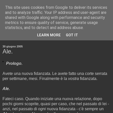
This site uses cookies from Google to deliver its services
and to analyze traffic. Your IP address and user-agent are
shared with Google along with performance and security
metrics to ensure quality of service, generate usage
statistics, and to detect and address abuse.
▼
LEARN MORE
GOT IT
▼
30 giugno 2005
Ale.
Prologo.
Avete una nuova fidanzata. Le avete fatto una corte serrata
per settimane, mesi. Finalmente è la
vostra
fidanzata.
Ale.
Fateci caso. Quando iniziate una nuova relazione, dopo
pochi giorni scoprite, quasi per caso, che nel passato di lei -
anzi, nel passato di
ogni
nuova fidanzata - c'è sempre un