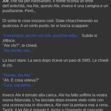
Ale
, che sta per Alessandro. Il nome ricorda un eroe
dell'antichità, ma Ale,
questo
Ale, invece è una carogna e un
pusillanime. Però...
Di solito le cose iniziano così. State chiacchierando su
qualcosa. A un certo punto, lei si lascia scappare:
"Comunque, anche con
Ale
, qualche volta..."
Subito si
zittisce.
"Ale
chi
?", le chiedi.
"Ma niente, uno..."
La lasci stare. La sera dopo riceve un paio di SMS. Le chiedi
di chi.
"Niente, era Ale."
"Ah. E cosa voleva?"
"Così, salutarmi..."
Invece
Ale
è tornato alla carica.
Ale
ha fatto soffrire la vostra
nuova fidanzata. L'ha
lasciata
dopo essere stato colto con
una sconosciuta in discoteca.
Ale
non la portava mai a cena.
Tant'è. A lei Ale è rimasto lì. Inizia a chiamarlo di nascosto.