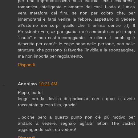
per una improbabilissima bella cubista fetish calabrese,
romantica, intelligente e amante dei cani. Linda è l'unica
vera metafora del film, se non per coloro che, per
innamorarsi e farsi venire la febbre, aspettano di vedere
all'esterno dei corpi quello che li anima dentro ;-)) Il
Presidente Foa, ex partigiano, mi è sembrato un pò troppo
"cauto" e non così incoraggiante. In ultimo: il mobbing è
descritto per com'è: le colpe sono nelle persone, non nelle
strutture, che possono sì favorire l'invidia e la stronzaggine,
ma non imporla per regolamento.
Rispondi
Anonimo
10:21 AM
Pippo, borful,
leggo ora la dovizia di particolari con i quali ci avete
raccontato questo film, grazie!
...poichè però a questo punto non c'è più motivo per
andarlo a vedere, segnalo agl'altri lettori The Jacket
aggiungendo solo: da vedere!
Rispondi