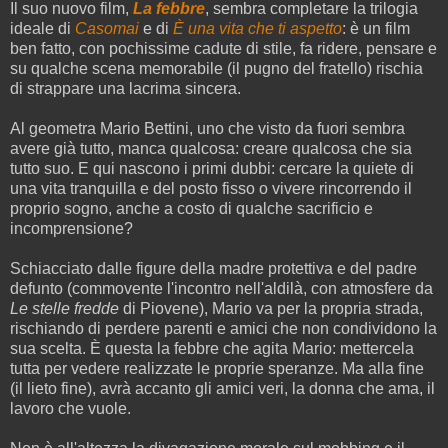
Il suo nuovo film,
La febbre
, sembra completare la trilogia
ideale di
Casomai
e di
È una vita che ti aspetto
: è un film
ben fatto, con pochissime cadute di stile, fa ridere, pensare e
su qualche scena memorabile (il pugno del fratello) rischia
di strappare una lacrima sincera.
Al geometra Mario Bettini, uno che visto da fuori sembra
avere già tutto, manca qualcosa: creare qualcosa che sia
tutto suo. E qui nascono i primi dubbi: cercare la quiete di
una vita tranquilla e del posto fisso o vivere rincorrendo il
proprio sogno, anche a costo di qualche sacrificio e
incomprensione?
Schiacciato dalle figure della madre protettiva e del padre
defunto (commovente l'incontro nell'aldilà, con atmosfere da
Le stelle fredde
di Piovene), Mario va per la propria strada,
rischiando di perdere parenti e amici che non condividono la
sua scelta. È questa la febbre che agita Mario: mettercela
tutta per vedere realizzate le proprie speranze. Ma alla fine
(il lieto fine), avrà accanto gli amici veri, la donna che ama, il
lavoro che vuole.