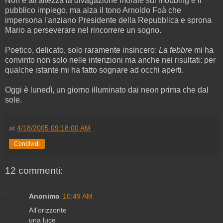
Non è all'altezza la divagazione morale sul mobbing e il
pubblico impiego, ma alza il tono Arnoldo Foà che
impersona l'anziano Presidente della Repubblica e sprona
Mario a perseverare nel rincorrere un sogno.
Poetico, delicato, solo raramente insincero:
La febbre
mi ha
convinto non solo nelle intenzioni ma anche nei risultati: per
qualche istante mi ha fatto sognare ad occhi aperti.
Oggi è lunedì, un giorno illuminato dai neon prima che dal
sole.
at
4/18/2005 09:18:00 AM
Condividi
12 commenti:
Anonimo
10:49 AM
All'orizzonte
una luce