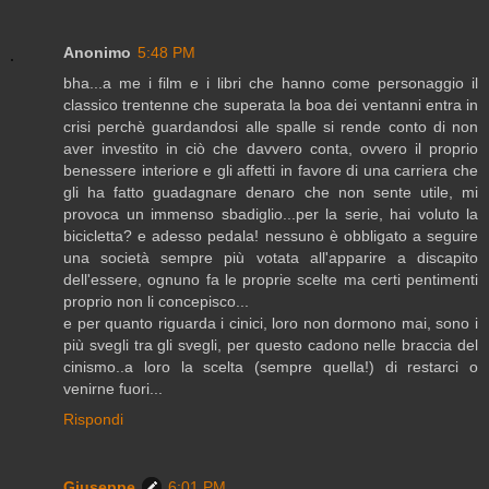
Anonimo
5:48 PM
bha...a me i film e i libri che hanno come personaggio il
classico trentenne che superata la boa dei ventanni entra in
crisi perchè guardandosi alle spalle si rende conto di non
aver investito in ciò che davvero conta, ovvero il proprio
benessere interiore e gli affetti in favore di una carriera che
gli ha fatto guadagnare denaro che non sente utile, mi
provoca un immenso sbadiglio...per la serie, hai voluto la
bicicletta? e adesso pedala! nessuno è obbligato a seguire
una società sempre più votata all'apparire a discapito
dell'essere, ognuno fa le proprie scelte ma certi pentimenti
proprio non li concepisco...
e per quanto riguarda i cinici, loro non dormono mai, sono i
più svegli tra gli svegli, per questo cadono nelle braccia del
cinismo..a loro la scelta (sempre quella!) di restarci o
venirne fuori...
Rispondi
Giuseppe
6:01 PM