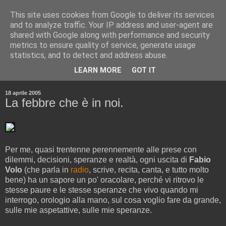
This site uses cookies from Google to deliver its services
and to analyze traffic. Your IP address and user-agent are
shared with Google along with performance and security
metrics to ensure quality of service, generate usage
statistics, and to detect and address abuse.
▼
LEARN MORE
GOT IT
▼
18 aprile 2005
La febbre che è in noi.
Per me, quasi trentenne perennemente alle prese con
dilemmi, decisioni, speranze e realtà, ogni uscita di
Fabio
Volo
(che parla in
radio
, scrive, recita, canta, e tutto molto
bene) ha un sapore un po' oracolare, perché vi ritrovo le
stesse paure e le stesse speranze che vivo quando mi
interrogo, orologio alla mano, sul cosa voglio fare da grande,
sulle mie aspetattive, sulle mie speranze.