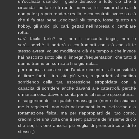
un'occhiata usando il giusto distacco a tutto ciò che ti
circonda...butta ciò ti rende nervoso, le illusioni che sai di
non poter proprio rendere realtà, e concentrati invece su ciò
che ti fa star bene...dedicagli più tempo, fosse questo un
hobby, gli amici più cari, gettati nell'impresa di cambiare
rotta...
sarà facile farlo? no, non ti racconto bugie, non lo
sarà...perchè ti porterà a confrontarti con ciò che di te
stesso avresti voluto modificare già da tempo e che invece
hai nascosto sotto pile di impegni/frequentazioni che tutto ti
danno tranne un sorriso a fine giornata...
però pensa a cosa rischi d'andare incontro...alla possibilità
di tirare fuori il tuo lato più vero, a guardarti al mattino
sorridendo della tua espressione stroppiciata con la
capacità di sorridere anche davanti alle catastrofi, perchè
ormai sai cosa davvero conta per te...il resto è spazzatura...
e suggerimento: io qualche massaggio (non solo shiatsu)
me lo regalerei...non solo nei momenti in cui sei vicino alla
rottamazione fisica, ma per riappropiarti del tuo corpo,
credimi che una volta che ti senti padrone dell'insieme di ciò
che sei, ti viene ancora più voglia di prenderti cura di te
stesso ;)