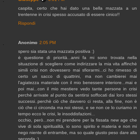
caspita, certo che hai dato una bella mazzata a un
trentenne in crisi spesso accusato di essere cinico!!
Rispondi
Anonimo
2:05 PM
spero sia stata una mazzata positiva :)
è questione di priorità...anni fa mi sono trovata nella
situazione di scegliere come indirizzare la mia vita affinchè
simili crisi non dovessero mai sfiorarmi...ci ho rimesso di
certo un sacco di quattrini, ma non cambierei mai
l'agiatezza materiale con il mio benessere interiore...mai e
poi mai...con il mio mestiere vedo tante persone in crisi
perchè arrivate al punto da sentirsi soffocati dai loro stessi
successi..perchè ciò che davvero ci resta, alla fine, non è
ciò che ci circonda ma noi stessi, e se non ce lo curiamo in
tempo ecco le crisi, le insoddisfazioni...
occhio, però...non mi prendere per la fissata new age che
vive di sola spiritualità, io sono spirito e materia e non mi
nego niente di entrambe, ma so quale giusto peso dare alla
seconda ;)