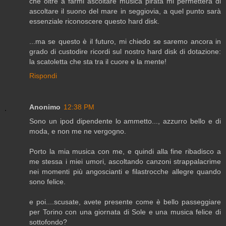
che oltre a farmi ascoltare musica pirata mi permetterà di
ascoltare il suono del mare in seggiovia, a quel punto sarà
essenziale riconoscere questo hard disk.
...ma se questo è il futuro, mi chiedo se saremo ancora in
grado di custodire ricordi sul nostro hard disk di dotazione:
la scatoletta che sta tra il cuore e la mente!
Rispondi
Anonimo
12:38 PM
Sono un ipod dipendente lo ammetto..., azzurro bello e di
moda, e non me ne vergogno.
Porto la mia musica con me, e quindi alla fine ribadisco a
me stessa i miei umori, ascoltando canzoni strappalacrime
nei momenti più angoscianti e filastrocche allegre quando
sono felice.
e poi....scusate, avete presente come è bello passeggiare
per Torino con una giornata di Sole e una musica felice di
sottofondo?