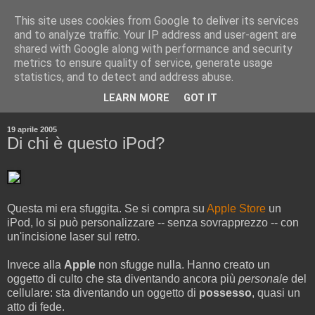
This site uses cookies from Google to deliver its services
and to analyze traffic. Your IP address and user-agent are
shared with Google along with performance and security
metrics to ensure quality of service, generate usage
statistics, and to detect and address abuse.
▼
LEARN MORE
GOT IT
▼
19 aprile 2005
Di chi è questo iPod?
Questa mi era sfuggita. Se si compra su
Apple Store
un
iPod, lo si può personalizzare -- senza sovrapprezzo -- con
un'incisione laser sul retro.
Invece alla
Apple
non sfugge nulla. Hanno creato un
oggetto di culto che sta diventando ancora più
personale
del
cellulare: sta diventando un oggetto di
possesso
, quasi un
atto di fede.