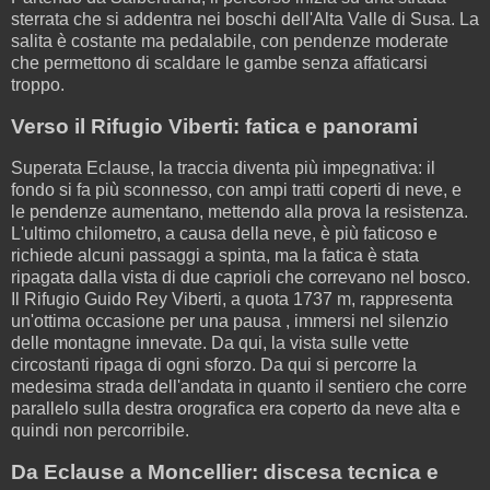
sterrata che si addentra nei boschi dell'Alta Valle di Susa. La
salita è costante ma pedalabile, con pendenze moderate
che permettono di scaldare le gambe senza affaticarsi
troppo.
Verso il Rifugio Viberti: fatica e panorami
Superata Eclause, la traccia diventa più impegnativa: il
fondo si fa più sconnesso, con ampi tratti coperti di neve, e
le pendenze aumentano, mettendo alla prova la resistenza.
L'ultimo chilometro, a causa della neve, è più faticoso e
richiede alcuni passaggi a spinta, ma la fatica è stata
ripagata dalla vista di due caprioli che correvano nel bosco.
Il Rifugio Guido Rey Viberti, a quota 1737 m, rappresenta
un'ottima occasione per una pausa , immersi nel silenzio
delle montagne innevate. Da qui, la vista sulle vette
circostanti ripaga di ogni sforzo. Da qui si percorre la
medesima strada dell'andata in quanto il sentiero che corre
parallelo sulla destra orografica era coperto da neve alta e
quindi non percorribile.
Da Eclause a Moncellier: discesa tecnica e