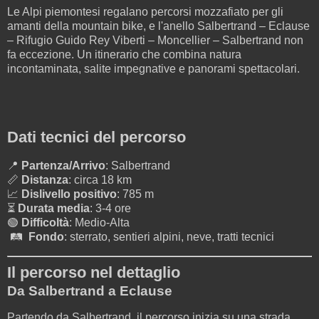
Le Alpi piemontesi regalano percorsi mozzafiato per gli
amanti della mountain bike, e l'anello Salbertrand – Eclause
– Rifugio Guido Rey Viberti – Moncellier – Salbertrand non
fa eccezione. Un itinerario che combina natura
incontaminata, salite impegnative e panorami spettacolari.
Dati tecnici del percorso
📍
Partenza/Arrivo
: Salbertrand
📏
Distanza
: circa 18 km
📈
Dislivello positivo
: 785 m
⏳
Durata media
: 3-4 ore
🟢
Difficoltà
: Medio-Alta
🛤
Fondo
: sterrato, sentieri alpini, neve, tratti tecnici
Il percorso nel dettaglio
Da Salbertrand a Eclause
Partendo da Salbertrand, il percorso inizia su una strada