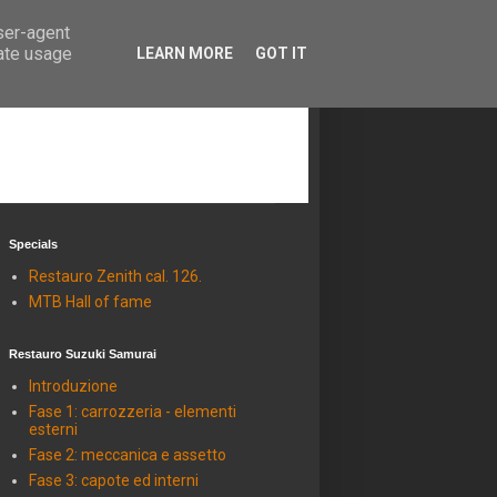
user-agent
rate usage
LEARN MORE
GOT IT
Specials
Restauro Zenith cal. 126.
MTB Hall of fame
Restauro Suzuki Samurai
Introduzione
Fase 1: carrozzeria - elementi
esterni
Fase 2: meccanica e assetto
Fase 3: capote ed interni