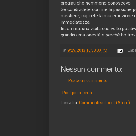
pregiati che nemmeno conoscevo.
Se condividete con me la passione per
mestiere, capirete la mia emozione ne
immediatezza.
Insomma, una visita due volte positi
grandissima onestà e perché ho trov
at
9/29/2013 10:30:00 PM
Labe
Nessun commento:
Posta un commento
Post più recente
Iscriviti a:
Commenti sul post (Atom)