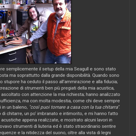
dere semplicemente il setup della mia Seagull e sono stato
sposta ma soprattutto dalla grande disponibilità. Quando sono
 lo stupore ha ceduto il passo all'ammirazione e alla fiducia;
eazione di strumenti ben più pregiati della mia acustica,
ascoltato con attenzione la mia richiesta; hanno analizzato
 sufficienza, ma con molta modestia, come chi deve sempre
i in un baleno,
"così puoi tornare a casa con la tua chitarra"
.
di chitarre, un po' imbranato e intimorito, e mi hanno fatto
 acustiche appena realizzate, e mostrato alcuni lavori in
ovavo strumenti di liuteria ed è stato straordinario sentire
equenze e la nitidezza del suono, oltre alla vista di legni