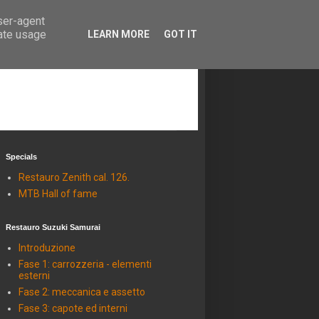
user-agent
rate usage
LEARN MORE
GOT IT
Specials
Restauro Zenith cal. 126.
MTB Hall of fame
Restauro Suzuki Samurai
Introduzione
Fase 1: carrozzeria - elementi
esterni
Fase 2: meccanica e assetto
Fase 3: capote ed interni