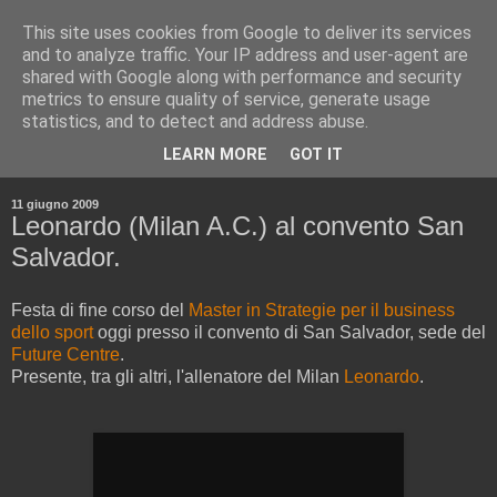
This site uses cookies from Google to deliver its services
and to analyze traffic. Your IP address and user-agent are
shared with Google along with performance and security
metrics to ensure quality of service, generate usage
statistics, and to detect and address abuse.
▼
LEARN MORE
GOT IT
▼
11 giugno 2009
Leonardo (Milan A.C.) al convento San
Salvador.
Festa di fine corso del
Master in Strategie per il business
dello sport
oggi presso il convento di San Salvador, sede del
Future Centre
.
Presente, tra gli altri, l'allenatore del Milan
Leonardo
.