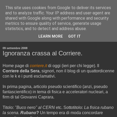
This site uses cookies from Google to deliver its services
and to analyze traffic. Your IP address and user-agent are
shared with Google along with performance and security
metrics to ensure quality of service, generate usage
statistics, and to detect and address abuse.
▼
LEARN MORE
GOT IT
▼
09 settembre 2008
Ignoranza crassa al Corriere.
Home page di
corriere.it
di oggi (ieri per chi legge). Il
Corriere della Sera
, signori, non il blog di un quattordicenne
con le k e i punti esclamativi.
In prima pagina, articolo pseudo scientifico (anzi, pseudo
fantascientifico) in tema di fisica e acceleratori nucleari, a
firm di tal Giovanni Caprara.
Titolo:
"Buco nero" al CERN
etc. Sottotitolo:
La fisica rubano
la scena
.
Rubano
?
Un tempo era di moda concordare