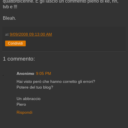
quattordicenne. E gli lascio un commento pieno di ke, nn,
tvb e !!!
Bleah.
at
9/09/2008 09:13:00 AM
Condividi
1 commento:
Anonimo
9:05 PM
Hai visto però che hanno corretto gli errori?
Potere del tuo blog?
Un abbraccio
Piero
Rispondi