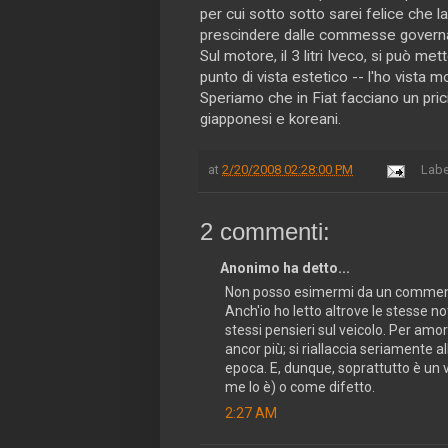
per cui sotto sotto sarei felice ch
prescindere dalle commesse governa
Sul motore, il 3 litri Iveco, si può me
punto di vista estetico -- l'ho vista 
Speriamo che in Fiat facciano un pric
giapponesi e koreani.
at
2/20/2008 02:28:00 PM
Labe
2 commenti:
Anonimo ha detto...
Non posso esimermi da un commento
Anch'io ho letto altrove le stesse no
stessi pensieri sul veicolo. Per amo
ancor più; si riallaccia seriamente 
epoca. E, dunque, soprattutto è un v
me lo è) o come difetto.
2:27 AM