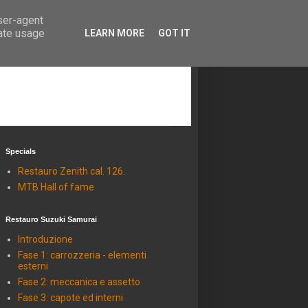
user-agent
rate usage
LEARN MORE
GOT IT
Specials
Restauro Zenith cal. 126.
MTB Hall of fame
Restauro Suzuki Samurai
Introduzione
Fase 1: carrozzeria - elementi
esterni
Fase 2: meccanica e assetto
Fase 3: capote ed interni