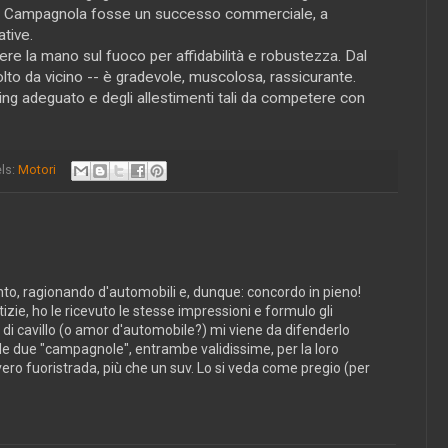
e la Campagnola fosse un successo commerciale, a
tive.
ttere la mano sul fuoco per affidabilità e robustezza. Dal
molto da vicino -- è gradevole, muscolosa, rassicurante.
ing adeguato e degli allestimenti tali da competere con
ls:
Motori
, ragionando d'automobili e, dunque: concordo in pieno!
tizie, ho le ricevuto le stesse impressioni e formulo gli
r di cavillo (o amor d'automobile?) mi viene da difenderlo
alle due "campagnole", entrambe validissime, per la loro
ero fuoristrada, più che un suv. Lo si veda come pregio (per