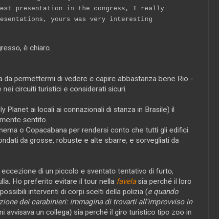
est presentation in the congress, I really
esentations, yours was very interesting
gresso, è chiaro.
ga da permettermi di vedere e capire abbastanza bene Rio -
i circuiti turistici e considerati sicuri.
ly Planet ai locali ai connazionali di stanza in Brasile) il
rmente sentito.
anema o Copacabana per rendersi conto che tutti gli edifici
condati da grosse, robuste e alte sbarre, e sorvegliati da
ad eccezione di un piccolo e sventato tentativo di furto,
a. Ho preferito evitare il tour nella
favela
sia perché il loro
sibili interventi di corpi scelti della polizia (
e quando
ione dei carabinieri: immagina di trovarti all'improvviso in
mi avvisava un collega) sia perché il giro turistico tipo zoo in