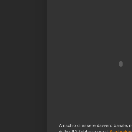
A rischio di essere davvero banale, 
di Rio. Il 2 febbraio ero al
Sambodro