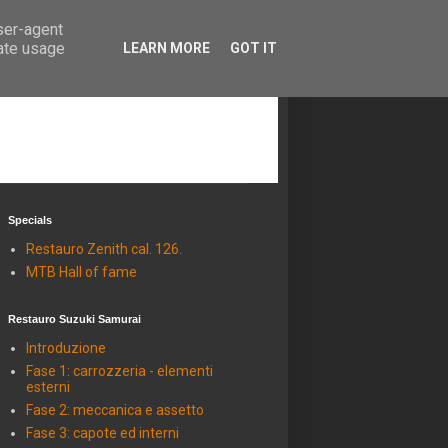
user-agent
rate usage
LEARN MORE
GOT IT
Specials
Restauro Zenith cal. 126.
MTB Hall of fame
Restauro Suzuki Samurai
Introduzione
Fase 1: carrozzeria - elementi
esterni
Fase 2: meccanica e assetto
Fase 3: capote ed interni