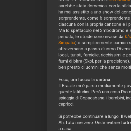
sarebbe stata domenica, con la sfida 
ha mai assistito a uno show del gen
sorprendente, come è sorprendente il
ciascuna con la propria canzone e i pr
Ma lo spettacolo nel Smbodromo è solo
periodo, le strade sono invase da
bl
Simpatia
) o semplicemente camion stra
attraversano a passo d'uomo l'Avenida
locali, turisti, famiglie, ricchissimi 
fiumi di birra (Skol, per la precisione)
ben presto di uomini che senza molti
Ecco, ora faccio la
sintesi
.
Il Brasile mi è parso mediamente pove
queste latitudini. Però una cosa l'ho
spiaggia di Copacabana: i bambini, i
capricci.
Si potrebbe continuare a lungo. Il we
Ah, foto mie zero. Onde evitare furti
a casa.