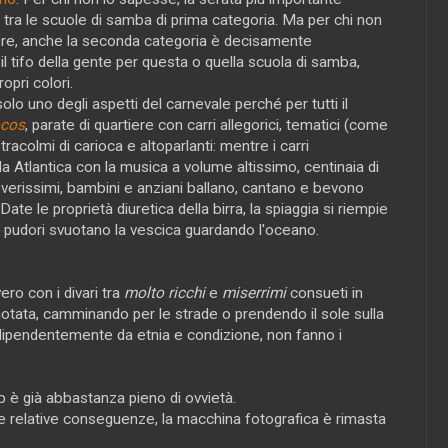
tra le scuole di samba di prima categoria. Ma per chi non
ere, anche la seconda categoria è decisamente
 tifo della gente per questa o quella scuola di samba,
opri colori.
 uno degli aspetti del carnevale perché per tutti il
ocos
, parate di quartiere con carri allegorici, tematici (come
colmi di carioca e altoparlanti: mentre i carri
 Atlantica con la musica a volume altissimo, centinaia di
e poverissimi, bambini e anziani ballano, cantano e bevono
. Date le proprietà diuretica della birra, la spiaggia si riempie
 pudori svuotano la vescica guardando l'oceano.
ro con i divari tra
molto ricchi
e
miserrimi
consueti in
 notata, camminando per le strade o prendendo il sole sulla
ndipendentemente da etnia e condizione, non fanno i
b è già abbastanza pieno di ovvietà.
 e relative conseguenze, la macchina fotografica è rimasta