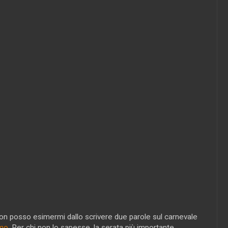
non posso esimermi dallo scrivere due parole sul carnevale
mo
. Per chi non lo sapesse, la serata più importante