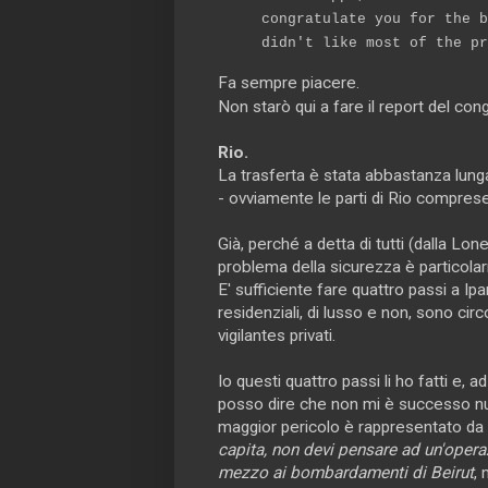
congratulate you for the b
didn't like most of the pr
Fa sempre piacere.
Non starò qui a fare il report del con
Rio.
La trasferta è stata abbastanza lun
- ovviamente le parti di Rio comprese ne
Già, perché a detta di tutti (dalla Lone
problema della sicurezza è particola
E' sufficiente fare quattro passi a Ip
residenziali, di lusso e non, sono cir
vigilantes privati.
Io questi quattro passi li ho fatti e, 
posso dire che non mi è successo null
maggior pericolo è rappresentato da pos
capita, non devi pensare ad un'operaz
mezzo ai bombardamenti di Beirut
, 