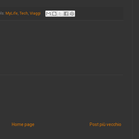
ls:
MyLife
,
Tech
,
Viaggi
Home page
Post più vecchio