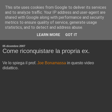
This site uses cookies from Google to deliver its services
and to analyze traffic. Your IP address and user-agent are
shared with Google along with performance and security
metrics to ensure quality of service, generate usage
statistics, and to detect and address abuse.
▼
LEARN MORE
GOT IT
▼
05 dicembre 2007
Come riconquistare la propria ex.
Ve lo spiega il prof.
Joe Bonamassa
in questo video
didattico.