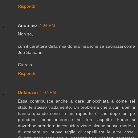
Rispondi
Anonimo
7:04 PM
Non so,
con il carattere della mia donna neanche se suonassi come
Joe Satriani...
Giorgio
Rispondi
Unknown
1:07 PM
Essa contribuisce anche a dare un'occhiata a come sei
stato te stesso trattamento. Un problema che alcuni uomini
hanno quando sono in un rapporto è che dopo un po
prendono meno interesse nel loro aspetto. Forse si
dovrebbe prendere in considerazione alcune nuove mode o
di ottenere un nuovo taglio di capelli tra le altre cose.
Queste sono cose che si possono fare per farti sembrare