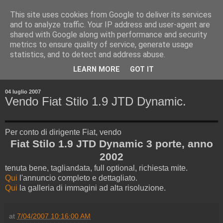
This site uses cookies from Google to deliver its services
and to analyze traffic. Your IP address and user-agent are
shared with Google along with performance and security
metrics to ensure quality of service, generate usage
statistics, and to detect and address abuse.
▼
LEARN MORE
GOT IT
▼
04 luglio 2007
Vendo Fiat Stilo 1.9 JTD Dynamic.
Per conto di dirigente Fiat, vendo
Fiat Stilo 1.9 JTD Dynamic 3 porte, anno
2002
tenuta bene, tagliandata, full optional, richiesta mite.
Qui
l'annuncio completo e dettagliato.
Qui
la galleria di immagini ad alta risoluzione.
at
7/04/2007 10:16:00 AM