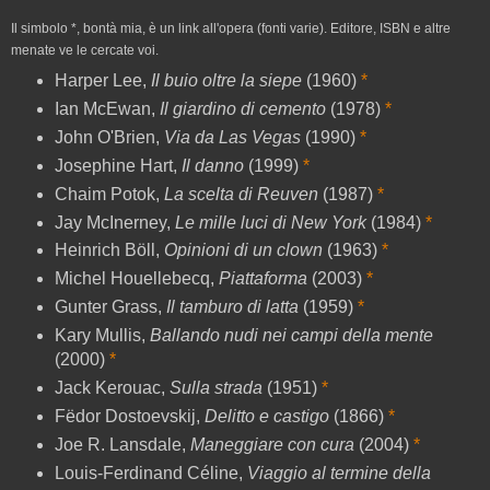
Il simbolo *, bontà mia, è un link all'opera (fonti varie). Editore, ISBN e altre
menate ve le cercate voi.
Harper Lee,
Il buio oltre la siepe
(1960)
*
Ian McEwan,
Il giardino di cemento
(1978)
*
John O'Brien,
Via da Las Vegas
(1990)
*
Josephine Hart,
Il danno
(1999)
*
Chaim Potok,
La scelta di Reuven
(1987)
*
Jay McInerney,
Le mille luci di New York
(1984)
*
Heinrich Böll,
Opinioni di un clown
(1963)
*
Michel Houellebecq,
Piattaforma
(2003)
*
Gunter Grass,
Il tamburo di latta
(1959)
*
Kary Mullis,
Ballando nudi nei campi della mente
(2000)
*
Jack Kerouac,
Sulla strada
(1951)
*
Fëdor Dostoevskij,
Delitto e castigo
(1866)
*
Joe R. Lansdale,
Maneggiare con cura
(2004)
*
Louis-Ferdinand Céline,
Viaggio al termine della