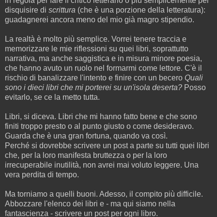
in regola per fare il critico letterario o più semplicemente per
disquisire di
scrittura
(che è una porzione della letteratura):
guadagnerei ancora meno del mio già magro stipendio.
La realtà è molto più semplice. Vorrei tenere traccia e
memorizzare le mie riflessioni su quei libri, soprattutto
narrativa, ma anche saggistica e in misura minore poesia,
che hanno avuto un ruolo nel formarmi come lettore. C'è il
rischio di banalizzare l'intento e finire con un becero
Quali
sono i dieci libri che mi porterei su un'isola deserta?
Posso
evitarlo, se ce la metto tutta.
Libri, si diceva. Libri che mi hanno fatto bene e che sono
finiti troppo presto o al punto giusto o come desideravo.
Guarda che è una gran fortuna, quando va così.
Perché si dovrebbe scrivere un post a parte su tutti quei libri
che, per la loro manifesta bruttezza o per la loro
irrecuperabile inutilità, non avrei mai voluto leggere. Una
vera perdita di tempo.
Ma torniamo a quelli buoni. Adesso, il compito più difficile.
Abbozzare l'elenco dei libri e - ma qui siamo nella
fantascienza - scrivere un post per ogni libro.