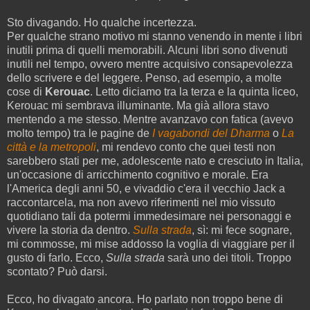
Sto divagando. Ho qualche incertezza.
Per qualche strano motivo mi stanno venendo in mente i libri
inutili prima di quelli memorabili. Alcuni libri sono divenuti
inutili nel tempo, ovvero mentre acquisivo consapevolezza
dello scrivere e del leggere. Penso, ad esempio, a molte
cose di
Kerouac
. Letto diciamo tra la terza e la quinta liceo,
Kerouac mi sembrava illuminante. Ma già allora stavo
mentendo a me stesso. Mentre avanzavo con fatica (avevo
molto tempo) tra le pagine de
I vagabondi del Dharma
o
La
città e la metropoli
, mi rendevo conto che quei testi non
sarebbero stati per me, adolescente nato e cresciuto in Italia,
un'occasione di arricchimento cognitivo e morale. Era
l'America degli anni 50, e vivaddio c'era il vecchio Jack a
raccontarcela, ma non avevo riferimenti nel mio vissuto
quotidiano tali da potermi immedesimare nei personaggi e
vivere la storia da dentro.
Sulla strada
, sì: mi fece sognare,
mi commosse, mi mise addosso la voglia di viaggiare per il
gusto di farlo. Ecco,
Sulla strada
sarà uno dei titoli. Troppo
scontato? Può darsi.
Ecco, ho divagato ancora. Ho parlato non troppo bene di