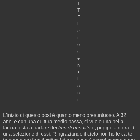
T
T
E
l
e
r
e
c
e
n
s
i
o
n
i
.
L'inizio di questo post è quanto meno presuntuoso. A 32
anni e con una cultura medio bassa, ci vuole una bella
faccia tosta a parlare dei
libri di una vita
o, peggio ancora, di
una selezione di essi. Ringraziando il cielo non ho le carte