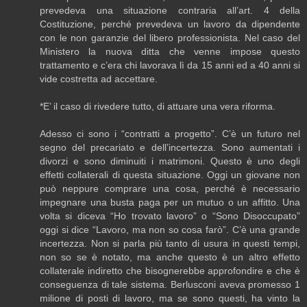
prevedeva una situazione contraria all’art. 4 della
Costituzione, perché prevedeva un lavoro da dipendente
con le non garanzie del libero professionista. Nel caso del
Ministero la nuova ditta che venne impose questo
trattamento e c’era chi lavorava lì da 15 anni ed a 40 anni si
vide costretta ad accettare.
*E’ il caso di rivedere tutto, di attuare una vera riforma.
Adesso ci sono i “contratti a progetto”. C’è un futuro nel
segno del precariato e dell’incertezza. Sono aumentati i
divorzi e sono diminuiti i matrimoni. Questo è uno degli
effetti collaterali di questa situazione. Oggi un giovane non
può neppure comprare una cosa, perché è necessario
impegnare una busta paga per un mutuo o un affitto. Una
volta si diceva “Ho trovato lavoro” o “Sono Disoccupato”
oggi si dice “Lavoro, ma non so cosa farò”. C’è una grande
incertezza. Non si parla più tanto di usura in questi tempi,
non so se è notato, ma anche questo è un altro effetto
collaterale indiretto che bisognerebbe approfondire e che è
conseguenza di tale sistema. Berlusconi aveva promesso 1
milione di posti di lavoro, ma se sono questi, ha vinto la