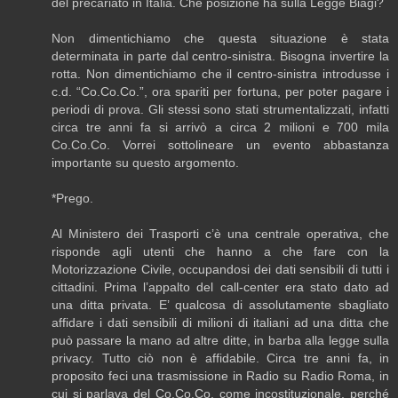
del precariato in Italia. Che posizione ha sulla Legge Biagi?
Non dimentichiamo che questa situazione è stata
determinata in parte dal centro-sinistra. Bisogna invertire la
rotta. Non dimentichiamo che il centro-sinistra introdusse i
c.d. “Co.Co.Co.”, ora spariti per fortuna, per poter pagare i
periodi di prova. Gli stessi sono stati strumentalizzati, infatti
circa tre anni fa si arrivò a circa 2 milioni e 700 mila
Co.Co.Co. Vorrei sottolineare un evento abbastanza
importante su questo argomento.
*Prego.
Al Ministero dei Trasporti c’è una centrale operativa, che
risponde agli utenti che hanno a che fare con la
Motorizzazione Civile, occupandosi dei dati sensibili di tutti i
cittadini. Prima l’appalto del call-center era stato dato ad
una ditta privata. E’ qualcosa di assolutamente sbagliato
affidare i dati sensibili di milioni di italiani ad una ditta che
può passare la mano ad altre ditte, in barba alla legge sulla
privacy. Tutto ciò non è affidabile. Circa tre anni fa, in
proposito feci una trasmissione in Radio su Radio Roma, in
cui si parlava del Co.Co.Co, come incostituzionale, perché