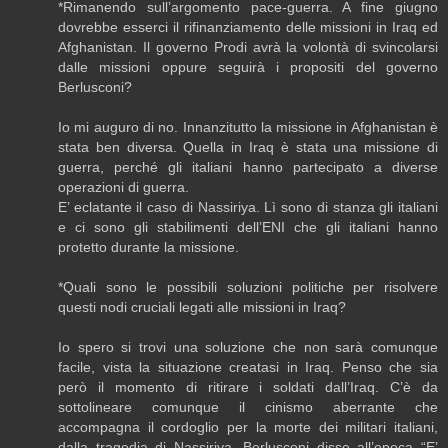
*Rimanendo sull’argomento pace-guerra. A fine giugno
dovrebbe esserci il rifinanziamento delle missioni in Iraq ed
Afghanistan. Il governo Prodi avrà la volontà di svincolarsi
dalle missioni oppure seguirà i propositi del governo
Berlusconi?
Io mi auguro di no. Innanzitutto la missione in Afghanistan è
stata ben diversa. Quella in Iraq è stata una missione di
guerra, perché gli italiani hanno partecipato a diverse
operazioni di guerra.
E’ eclatante il caso di Nassiriya. Lì sono di stanza gli italiani
e ci sono gli stabilimenti dell’ENI che gli italiani hanno
protetto durante la missione.
*Quali sono le possibili soluzioni politiche per risolvere
questi nodi cruciali legati alle missioni in Iraq?
Io spero si trovi una soluzione che non sarà comunque
facile, vista la situazione creatasi in Iraq. Penso che sia
però il momento di ritirare i soldati dall’Iraq. C’è da
sottolineare comunque il cinismo aberrante che
accompagna il cordoglio per la morte dei militari italiani,
dalla tragedia di Nassiriya. Berlusconi disse all’epoca “E’