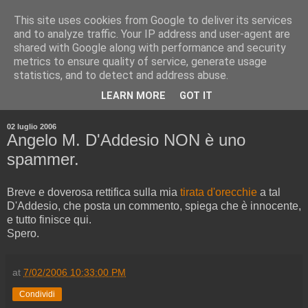
This site uses cookies from Google to deliver its services
and to analyze traffic. Your IP address and user-agent are
shared with Google along with performance and security
metrics to ensure quality of service, generate usage
statistics, and to detect and address abuse.
▼
LEARN MORE
GOT IT
▼
02 luglio 2006
Angelo M. D'Addesio NON è uno
spammer.
Breve e doverosa rettifica sulla mia
tirata d'orecchie
a tal
D'Addesio, che posta un commento, spiega che è innocente,
e tutto finisce qui.
Spero.
at
7/02/2006 10:33:00 PM
Condividi