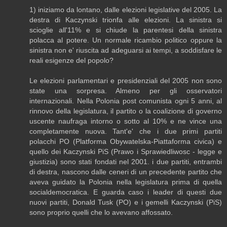
1) iniziamo da lontano, dalle elezioni legislative del 2005. La
destra di Kaczynski trionfa alle elezioni. La sinistra si
scioglie all'11% e si chiude la parentesi della sinistra
polacca al potere. Un normale ricambio politico oppure la
sinistra non e' riuscita ad adeguarsi ai tempi, a soddisfare le
reali esigenze del popolo?
Le elezioni parlamentari e presidenziali del 2005 non sono
state una sorpresa. Almeno per gli osservatori
internazionali. Nella Polonia post comunista ogni 5 anni, al
rinnovo della legislatura, il partito o la coalizione di governo
uscente naufraga intorno o sotto al 10% e ne vince una
completamente nuova. Tant'e' che i due primi partiti
polacchi PO (Platforma Obywatelska-Piattaforma civica) e
quello dei Kaczynski PiS (Prawo i Sprawiedliwosc - legge e
giustizia) sono stati fondati nel 2001. i due partiti, entrambi
di destra, nascono dalle ceneri di un precedente partito che
aveva guidato la Polonia nella legislatura prima di quella
socialdemocratica. E guarda caso i leader di questi due
nuovi partiti, Donald Tusk (PO) e i gemelli Kaczynski (PiS)
sono proprio quelli che lo avevano affossato.