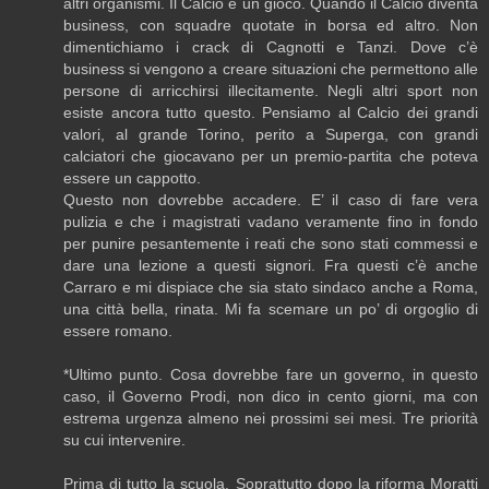
altri organismi. Il Calcio è un gioco. Quando il Calcio diventa
business, con squadre quotate in borsa ed altro. Non
dimentichiamo i crack di Cagnotti e Tanzi. Dove c’è
business si vengono a creare situazioni che permettono alle
persone di arricchirsi illecitamente. Negli altri sport non
esiste ancora tutto questo. Pensiamo al Calcio dei grandi
valori, al grande Torino, perito a Superga, con grandi
calciatori che giocavano per un premio-partita che poteva
essere un cappotto.
Questo non dovrebbe accadere. E’ il caso di fare vera
pulizia e che i magistrati vadano veramente fino in fondo
per punire pesantemente i reati che sono stati commessi e
dare una lezione a questi signori. Fra questi c’è anche
Carraro e mi dispiace che sia stato sindaco anche a Roma,
una città bella, rinata. Mi fa scemare un po’ di orgoglio di
essere romano.
*Ultimo punto. Cosa dovrebbe fare un governo, in questo
caso, il Governo Prodi, non dico in cento giorni, ma con
estrema urgenza almeno nei prossimi sei mesi. Tre priorità
su cui intervenire.
Prima di tutto la scuola. Soprattutto dopo la riforma Moratti