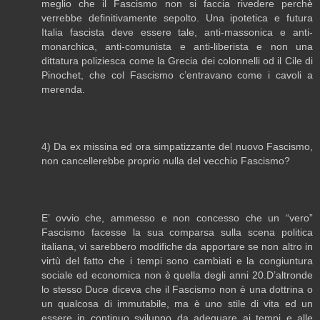
meglio che il Fascismo non si faccia rivedere perchè
verrebbe definitivamente sepolto. Una ipotetica e futura
Italia fascista deve essere tale, anti-massonica e anti-
monarchica, anti-comunista e anti-liberista e non una
dittatura poliziesca come la Grecia dei colonnelli od il Cile di
Pinochet, che col Fascismo c’entravano come i cavoli a
merenda.
4) Da ex missina ed ora simpatizzante del nuovo Fascismo,
non cancellerebbe proprio nulla del vecchio Fascismo?
E’ ovvio che, ammesso e non concesso che un “vero”
Fascismo facesse la sua comparsa sulla scena politica
italiana, vi sarebbero modifiche da apportare se non altro in
virtù del fatto che i tempi sono cambiati e la congiuntura
sociale ed economica non è quella degli anni 20.D’altronde
lo stesso Duce diceva che il Fascismo non è una dottrina o
un qualcosa di immutabile, ma è uno stile di vita ed un
essere in continuo sviluppo da adeguare ai tempi e alle