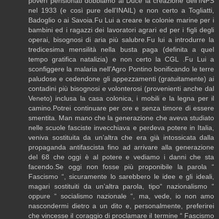
poveri pensionati dobbiamo al Duce la creazione dell’INPS
nel 1933 (e così pure dell’INAIL) e non certo a Togliatti,
Badoglio o ai Savoia.Fu Lui a creare le colonie marine per i
bambini ed i ragazzi dei lavoratori agrari ed per i figli degli
operai, bisognosi di aria più salubre.Fu lui a introdurre la
tredicesima mensilità nella busta paga (definita a quel
tempo gratifica natalizia) e non certo la CGL .Fu Lui a
sconfiggere la malaria nell’Agro Pontino bonificando le terre
paludose e cedendone gli appezzamenti (gratuitamente) ai
contadini più bisognosi e volonterosi (provenienti anche dal
Veneto) inclusa la casa colonica, i mobili e la legna per il
camino.Potrei continuare per ore e senza timore di essere
smentita. Man mano che la generazione che aveva studiato
nelle scuole fasciste invecchiava e perdeva potere in Italia,
veniva sostituita da un’altra che era già intossicata dalla
propaganda antifascista fino ad arrivare alla generazione
del 68 che oggi è al potere e vediamo i danni che sta
facendo.Se oggi non fosse più proponibile la parola “
Fascismo “, sicuramente lo sarebbero le idee e gli ideali,
magari sostituiti da un’altra parola, tipo“ nazionalismo “
oppure “ socialismo nazionale “, ma, vede, io non amo
nascondermi dietro a un dito e, personalmente, preferirei
che vincesse il coraggio di proclamare il termine “ Fascismo