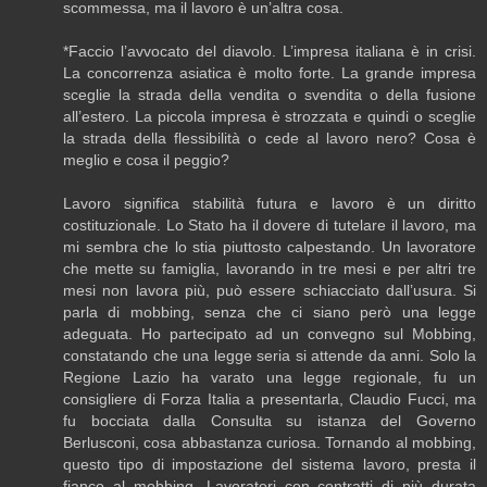
scommessa, ma il lavoro è un’altra cosa.
*Faccio l’avvocato del diavolo. L’impresa italiana è in crisi.
La concorrenza asiatica è molto forte. La grande impresa
sceglie la strada della vendita o svendita o della fusione
all’estero. La piccola impresa è strozzata e quindi o sceglie
la strada della flessibilità o cede al lavoro nero? Cosa è
meglio e cosa il peggio?
Lavoro significa stabilità futura e lavoro è un diritto
costituzionale. Lo Stato ha il dovere di tutelare il lavoro, ma
mi sembra che lo stia piuttosto calpestando. Un lavoratore
che mette su famiglia, lavorando in tre mesi e per altri tre
mesi non lavora più, può essere schiacciato dall’usura. Si
parla di mobbing, senza che ci siano però una legge
adeguata. Ho partecipato ad un convegno sul Mobbing,
constatando che una legge seria si attende da anni. Solo la
Regione Lazio ha varato una legge regionale, fu un
consigliere di Forza Italia a presentarla, Claudio Fucci, ma
fu bocciata dalla Consulta su istanza del Governo
Berlusconi, cosa abbastanza curiosa. Tornando al mobbing,
questo tipo di impostazione del sistema lavoro, presta il
fianco al mobbing. Lavoratori con contratti di più durata