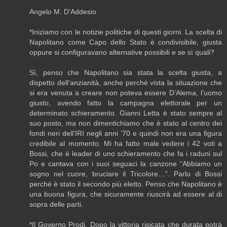
Angelo M. D'Addesio
*Iniziamo con le notizie politiche di questi giorni. La scelta di
Napolitano come Capo dello Stato è condivisibile, giusta
oppure si configuravano alternative possibili e se sì quali?
Sì, penso che Napolitano sia stata la scelta giusta, a
dispetto dell’anzianità, anche perché vista la situazione che
si era venuta a creare non poteva essere D’Alema, l’uomo
giusto, avendo fatto la campagna elettorale per un
determinato schieramento. Gianni Letta è stato sempre al
suo posto, ma non dimentichiamo che è stato al centro dei
fondi neri dell’IRI negli anni ’70 e quindi non era una figura
credibile al momento. Mi ha fatto male vedere i 42 voti a
Bossi, che è leader di uno schieramento che fa i raduni sul
Po e cantava con i suoi seguaci la canzone “Abbiamo un
sogno nel cuore, bruciare il Tricolore…”. Parlo di Bossi
perché è stato il secondo più eletto. Penso che Napolitano è
una buona figura, che sicuramente riuscirà ad essere al di
sopra delle parti.
*Il Governo Prodi. Dopo la vittoria risicata che durata potrà