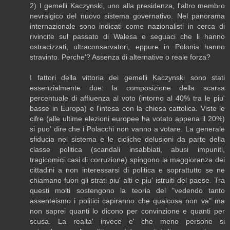
2) I gemelli Kaczynski, uno alla presidenza, l'altro membro
nevralgico del nuovo sistema governativo. Nel panorama
internazionale sono indicati come nazionalisti in cerca di
rivincite sul passato di Walesa e seguaci che li hanno
ostracizzati, ultraconservatori, eppure in Polonia hanno
stravinto. Perche'? Assenza di alternative o reale forza?
I fattori della vittoria dei gemelli Kaczynski sono stati
essenzialmente due: la composizione della scarsa
percentuale di affluenza al voto (intorno al 40% tra le piu'
basse in Europa) e l'intesa con la chiesa cattolica. Viste le
cifre (alle ultime elezioni europee ha votato appena il 20%)
si puo' dire che i Polacchi non vanno a votare. La generale
sfiducia nel sistema e le cicliche delusioni da parte della
classe politica (scandali insabbiati, abusi impuniti,
tragicomici casi di corruzione) spingono la maggioranza dei
cittadini a non interessarsi di politica e soprattutto se ne
chiamano fuori gli strati piu' alti e piu' istruiti del paese. Tra
questi molti sostengono la teoria del "vedendo tanto
assenteismo i politici capiranno che qualcosa non va" ma
non saprei quanti lo dicono per convinzione e quanti per
scusa. La realta' invece e' che meno persone si