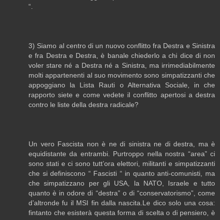
“.
3) Siamo al centro di un nuovo conflitto fra Destra e Sinistra
e fra Destra e Destra, è banale chiederlo a chi dice di non
voler stare né a Destra né a Sinistra, ma irrimediabilmente
molti appartenenti al suo movimento sono simpatizzanti che
appoggiano la Lista Rauti o Alternativa Sociale, in che
rapporto siete e come vedete il conflitto apertosi a destra
contro le liste della destra radicale?
Un vero Fascista non è ne di sinistra ne di destra, ma è
equidistante da entrambi. Purtroppo nella nostra “area” ci
sono stati e ci sono tutt’ora elettori, militanti e simpatizzanti
che si definiscono “ Fascisti “ in quanto anti-comunisti, ma
che simpatizzano per gli USA, la NATO, Israele e tutto
quanto è in odore di “destra” o di “conservatorismo”, come
d’altronde fu il MSI fin dalla nascita.Le dico solo una cosa:
fintanto che esisterà questa forma di scelta o di pensiero, è