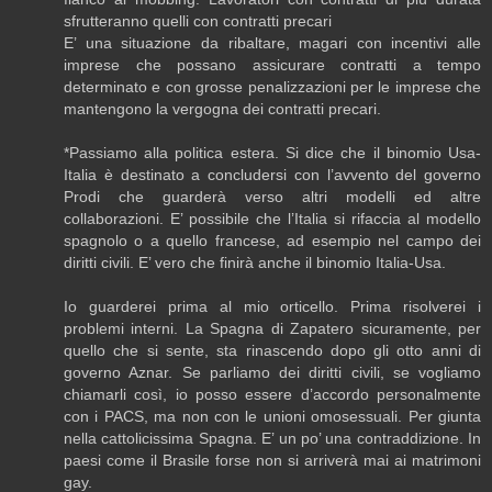
sfrutteranno quelli con contratti precari
E’ una situazione da ribaltare, magari con incentivi alle
imprese che possano assicurare contratti a tempo
determinato e con grosse penalizzazioni per le imprese che
mantengono la vergogna dei contratti precari.
*Passiamo alla politica estera. Si dice che il binomio Usa-
Italia è destinato a concludersi con l’avvento del governo
Prodi che guarderà verso altri modelli ed altre
collaborazioni. E’ possibile che l’Italia si rifaccia al modello
spagnolo o a quello francese, ad esempio nel campo dei
diritti civili. E’ vero che finirà anche il binomio Italia-Usa.
Io guarderei prima al mio orticello. Prima risolverei i
problemi interni. La Spagna di Zapatero sicuramente, per
quello che si sente, sta rinascendo dopo gli otto anni di
governo Aznar. Se parliamo dei diritti civili, se vogliamo
chiamarli così, io posso essere d’accordo personalmente
con i PACS, ma non con le unioni omosessuali. Per giunta
nella cattolicissima Spagna. E’ un po’ una contraddizione. In
paesi come il Brasile forse non si arriverà mai ai matrimoni
gay.