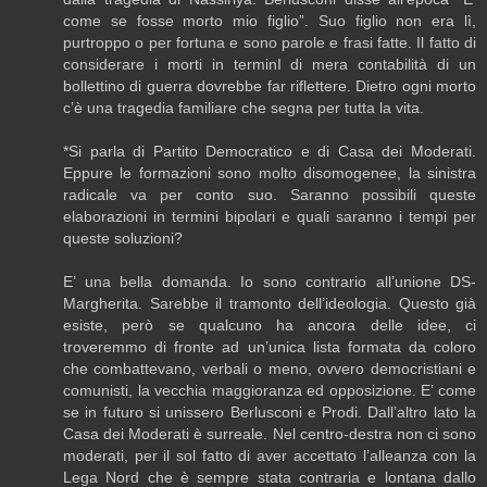
come se fosse morto mio figlio”. Suo figlio non era lì,
purtroppo o per fortuna e sono parole e frasi fatte. Il fatto di
considerare i morti in terminI di mera contabilità di un
bollettino di guerra dovrebbe far riflettere. Dietro ogni morto
c’è una tragedia familiare che segna per tutta la vita.
*Si parla di Partito Democratico e di Casa dei Moderati.
Eppure le formazioni sono molto disomogenee, la sinistra
radicale va per conto suo. Saranno possibili queste
elaborazioni in termini bipolari e quali saranno i tempi per
queste soluzioni?
E’ una bella domanda. Io sono contrario all’unione DS-
Margherita. Sarebbe il tramonto dell’ideologia. Questo già
esiste, però se qualcuno ha ancora delle idee, ci
troveremmo di fronte ad un’unica lista formata da coloro
che combattevano, verbali o meno, ovvero democristiani e
comunisti, la vecchia maggioranza ed opposizione. E’ come
se in futuro si unissero Berlusconi e Prodi. Dall’altro lato la
Casa dei Moderati è surreale. Nel centro-destra non ci sono
moderati, per il sol fatto di aver accettato l’alleanza con la
Lega Nord che è sempre stata contraria e lontana dallo