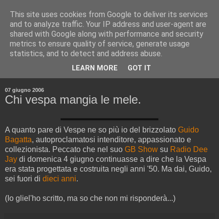
This site uses cookies from Google to deliver its services
and to analyze traffic. Your IP address and user-agent are
shared with Google along with performance and security
metrics to ensure quality of service, generate usage
statistics, and to detect and address abuse.
▼
LEARN MORE
GOT IT
▼
07 giugno 2006
Chi vespa mangia le mele.
A quanto pare di Vespe ne so più io del brizzolato
Guido
Bagatta
, autoproclamatosi intenditore, appassionato e
collezionista. Peccato che nel suo
GB Show
su
Radio Dee
Jay
di domenica 4 giugno continuasse a dire che la Vespa
era stata progettata e costruita negli anni '50. Ma dai, Guido,
sei fuori di
dieci anni
.
(Io gliel'ho scritto, ma so che non mi risponderà...)