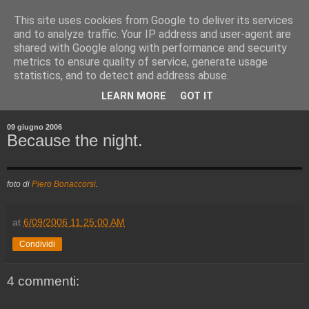
This site uses cookies from Google to deliver its services
and to analyze traffic. Your IP address and user-agent are
shared with Google along with performance and security
metrics to ensure quality of service, generate usage
statistics, and to detect and address abuse.
▼
LEARN MORE
GOT IT
▼
09 giugno 2006
Because the night.
foto di
Piero Bonaccorsi
.
at
6/09/2006 11:25:00 AM
Condividi
4 commenti: