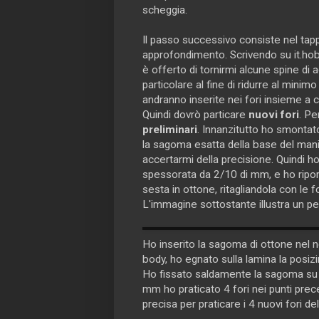
scheggia.
Il passo successivo consiste nel tapp
approfondimento. Scrivendo su it.hob
è offerto di tornirmi alcune spine di
particolare al fine di ridurre al minimo
andranno inserite nei fori insieme a col
Quindi dovrò particare
nuovi fori
. Pe
preliminari
. Innanzitutto ho smontat
la sagoma esatta della base del manic
accertarmi della precisione. Quindi 
spessorata da 2/10 di mm, e ho ripor
sesta in ottone, ritagliandola con le fo
L'immagine sottostante illustra un pe
Ho inserito la sagoma di ottone nel n
body, ho egnato sulla lamina la posizine
Ho fissato saldamente la sagoma su 
mm ho praticato 4 fori nei punti pre
precisa per praticare i 4 nuovi fori de