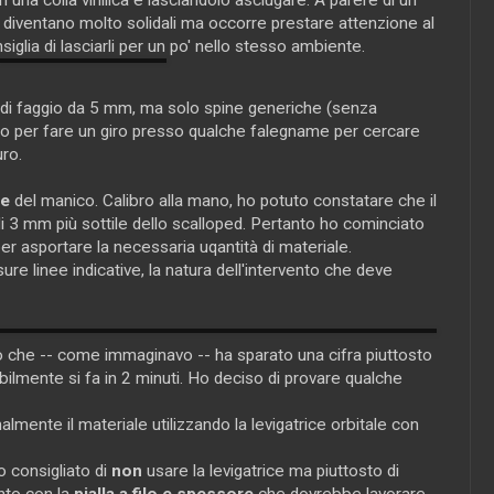
 diventano molto solidali ma occorre prestare attenzione al
siglia di lasciarli per un po' nello stesso ambiente.
 di faggio da 5 mm, ma solo spine generiche (senza
ato per fare un giro presso qualche falegname per cercare
uro.
re
del manico. Calibro alla mano, ho potuto constatare che il
i 3 mm più sottile dello scalloped. Pertanto ho cominciato
 per asportare la necessaria uqantità di materiale.
re linee indicative, la natura dell'intervento che deve
io che -- come immaginavo -- ha sparato una cifra piuttosto
bilmente si fa in 2 minuti. Ho deciso di provare qualche
almente il materiale utilizzando la levigatrice orbitale con
consigliato di
non
usare la levigatrice ma piuttosto di
nto con la
pialla a filo e spessore
che dovrebbe lavorare