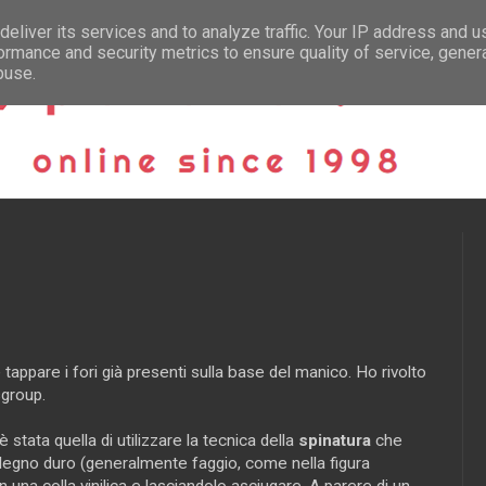
eliver its services and to analyze traffic. Your IP address and 
ormance and security metrics to ensure quality of service, gene
buse.
appare i fori già presenti sulla base del manico. Ho rivolto
sgroup.
 stata quella di utilizzare la tecnica della
spinatura
che
di legno duro (generalmente faggio, come nella figura
n una colla vinilica e lasciandolo asciugare. A parere di un