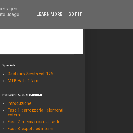
user-agent
rate usage
LEARN MORE
GOT IT
Specials
Restauro Zenith cal. 126.
MTB Hall of fame
Restauro Suzuki Samurai
Introduzione
Fase 1: carrozzeria - elementi
esterni
Fase 2: meccanica e assetto
Fase 3: capote ed interni