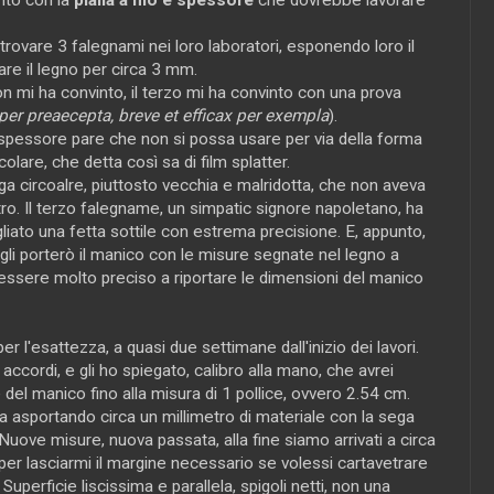
trovare 3 falegnami nei loro laboratori, esponendo loro il
are il legno per circa 3 mm.
on mi ha convinto, il terzo mi ha convinto con una prova
per preaecepta, breve et efficax per exempla
).
e spessore pare che non si possa usare per via della forma
colare, che detta così sa di film splatter.
a circoalre, piuttosto vecchia e malridotta, che non aveva
metro. Il terzo falegname, un simpatic signore napoletano, ha
gliato una fetta sottile con estrema precisione. E, appunto,
gli porterò il manico con le misure segnate nel legno a
ò essere molto preciso a riportare le dimensioni del manico
per l'esattezza, a quasi due settimane dall'inizio dei lavori.
cordi, e gli ho spiegato, calibro alla mano, che avrei
del manico fino alla misura di 1 pollice, ovvero 2.54 cm.
la asportando circa un millimetro di materiale con la sega
 Nuove misure, nuova passata, alla fine siamo arrivati a circa
per lasciarmi il margine necessario se volessi cartavetrare
. Superficie liscissima e parallela, spigoli netti, non una