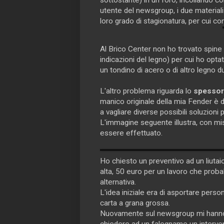
utente del newsgroup, i due materiali
loro grado di stagionatura, per cui con
Al Brico Center non ho trovato spine
indicazioni del legno) per cui ho opt
un tondino di acero o di altro legno d
L'altro problema riguarda lo
spesso
manico originale della mia Fender è d
a vagliare diverse possibili soluzioni
L'immagine seguente illustra, con misu
essere effettuato.
Ho chiesto un preventivo ad un liuta
alta, 50 euro per un lavoro che proba
alternativa.
L'idea iniziale era di asportare person
carta a grana grossa.
Nuovamente sul newsgroup mi hanno 
chiedere ad un falegname un interve