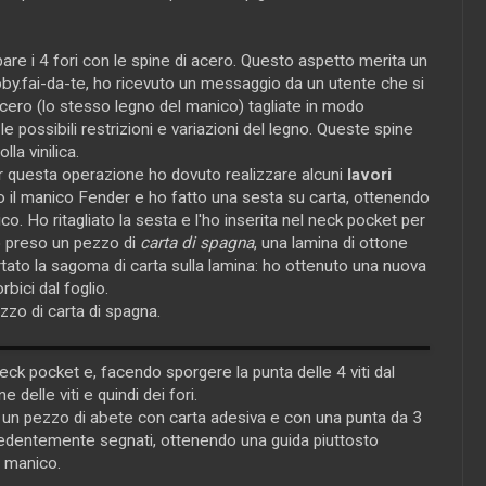
are i 4 fori con le spine di acero. Questo aspetto merita un
by.fai-da-te, ho ricevuto un messaggio da un utente che si
 acero (lo stesso legno del manico) tagliate in modo
 le possibili restrizioni e variazioni del legno. Queste spine
la vinilica.
r questa operazione ho dovuto realizzare alcuni
lavori
o il manico Fender e ho fatto una sesta su carta, ottenendo
o. Ho ritagliato la sesta e l'ho inserita nel neck pocket per
ho preso un pezzo di
carta di spagna
, una lamina di ottone
tato la sagoma di carta sulla lamina: ho ottenuto una nuova
rbici dal foglio.
zzo di carta di spagna.
eck pocket e, facendo sporgere la punta delle 4 viti dal
 delle viti e quindi dei fori.
un pezzo di abete con carta adesiva e con una punta da 3
cedentemente segnati, ottenendo una guida piuttosto
l manico.