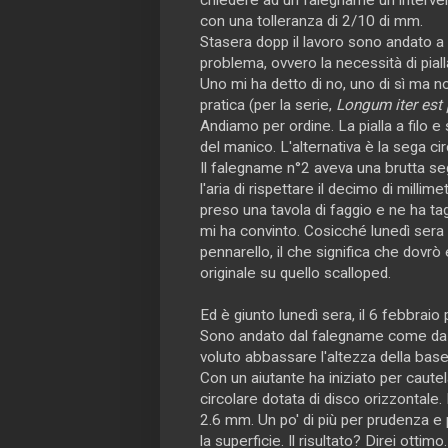
con una tolleranza di 2/10 di mm.
Stasera dopp il lavoro sono andato a 
problema, ovvero la necessità di piall
Uno mi ha detto di no, uno di sì ma n
pratica (per la serie,
Longum iter est 
Andiamo per ordine. La pialla a filo 
del manico. L'alternativa è la sega cir
Il falegname n°2 aveva una brutta seg
l'aria di rispettare il decimo di milli
preso una tavola di faggio e ne ha ta
mi ha convinto. Cosicché lunedì sera 
pennarello, il che significa che dovr
originale su quello scalloped.
Ed è giunto lunedì sera, il 6 febbraio 
Sono andato dal falegname come da ac
voluto abbassare l'altezza della base 
Con un aiutante ha iniziato per caute
circolare dotata di disco orizzontale.
2.6 mm. Un po' di più per prudenza e 
la superficie. Il risultato? Direi ottimo