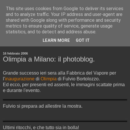
This site uses cookies from Google to deliver its services
and to analyze traffic. Your IP address and user-agent are
shared with Google along with performance and security
metrics to ensure quality of service, generate usage
statistics, and to detect and address abuse.
▼
LEARN MORE
GOT IT
▼
16 febbraio 2006
Olimpia a Milano: il photoblog.
Grande successo ieri sera alla Fabbrica del Vapore per
l'
inaugurazione
di
Olimpia
di Fulvio Bortolozzo.
Ed ecco, per presenti ed assenti, le immagini scattate prima
e durante l'evento.
Fulvio si prepara ad allestire la mostra.
Ultimi ritocchi, e che tutto sia in bolla!