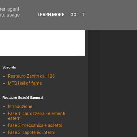
user-agent
rate usage
LEARN MORE
GOT IT
Specials
Restauro Zenith cal. 126.
MTB Hall of fame
Restauro Suzuki Samurai
Introduzione
Fase 1: carrozzeria - elementi
esterni
Fase 2: meccanica e assetto
Fase 3: capote ed interni