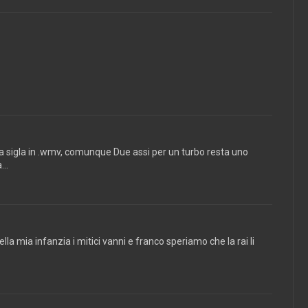
 la sigla in .wmv, comunque Due assi per un turbo resta uno
...
la mia infanzia i mitici vanni e franco speriamo che la rai li