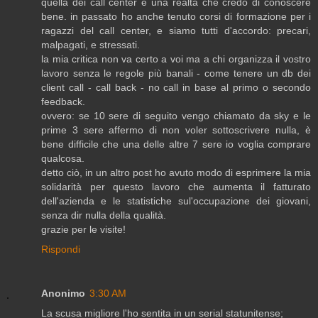
quella dei call center è una realtà che credo di conoscere
bene. in passato ho anche tenuto corsi di formazione per i
ragazzi del call center, e siamo tutti d'accordo: precari,
malpagati, e stressati.
la mia critica non va certo a voi ma a chi organizza il vostro
lavoro senza le regole più banali - come tenere un db dei
client call - call back - no call in base al primo o secondo
feedback.
ovvero: se 10 sere di seguito vengo chiamato da sky e le
prime 3 sere affermo di non voler sottoscrivere nulla, è
bene difficile che una delle altre 7 sere io voglia comprare
qualcosa.
detto ciò, in un altro post ho avuto modo di esprimere la mia
solidarità per questo lavoro che aumenta il fatturato
dell'azienda e le statistiche sul'occupazione dei giovani,
senza dir nulla della qualità.
grazie per le visite!
Rispondi
Anonimo
3:30 AM
La scusa migliore l'ho sentita in un serial statunitense;