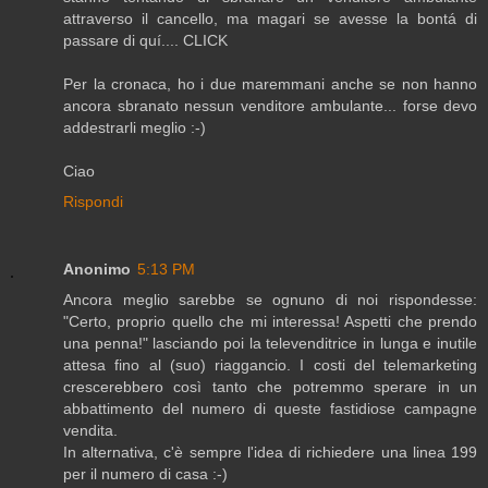
attraverso il cancello, ma magari se avesse la bontá di
passare di quí.... CLICK
Per la cronaca, ho i due maremmani anche se non hanno
ancora sbranato nessun venditore ambulante... forse devo
addestrarli meglio :-)
Ciao
Rispondi
Anonimo
5:13 PM
Ancora meglio sarebbe se ognuno di noi rispondesse:
"Certo, proprio quello che mi interessa! Aspetti che prendo
una penna!" lasciando poi la televenditrice in lunga e inutile
attesa fino al (suo) riaggancio. I costi del telemarketing
crescerebbero così tanto che potremmo sperare in un
abbattimento del numero di queste fastidiose campagne
vendita.
In alternativa, c'è sempre l'idea di richiedere una linea 199
per il numero di casa :-)