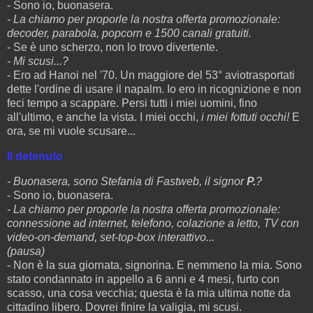
- Sono io, buonasera.
- La chiamo per proporle la nostra offerta promozionale:
decoder, parabola, popcorn e 1500 canali gratuiti.
- Se è uno scherzo, non lo trovo divertente.
- Mi scusi...?
- Ero ad Hanoi nel '70. Un maggiore del 53° aviotrasportati
dette l'ordine di usare il napalm. Io ero in ricognizione e non
feci tempo a scappare. Persi tutti i miei uomini, fino
all'ultimo, e anche la vista. I miei occhi,
i miei fottuti occhi!
E
ora, se mi vuole scusare...
Il detenuto
- Buonasera, sono Stefania di Fastweb, il signor
P.
?
- Sono io, buonasera.
- La chiamo per proporle la nostra offerta promozionale:
connessione ad internet, telefono, colazione a letto, TV con
video-on-demand, set-top-box interattivo...
(pausa)
- Non è la sua giornata, signorina. E nemmeno la mia. Sono
stato condannato in appello a 6 anni e 4 mesi, furto con
scasso, una cosa vecchia; questa è la mia ultima notte da
cittadino libero. Dovrei finire la valigia, mi scusi.