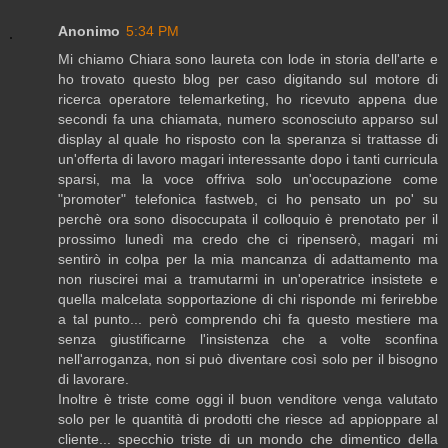
Anonimo
5:34 PM
Mi chiamo Chiara sono laureta con lode in storia dell'arte e
ho trovato questo blog per caso digitando sul motore di
ricerca operatore telemarketing, ho ricevuto appena due
secondi fa una chiamata, numero sconosciuto apparso sul
display al quale ho risposto con la speranza si trattasse di
un'offerta di lavoro magari interessante dopo i tanti curricula
sparsi, ma la voce offriva solo un'occupazione come
"promoter" telefonica fastweb, ci ho pensato un po' su
perchè ora sono disoccupata il colloquio è prenotato per il
prossimo lunedì ma credo che ci ripenserò, magari mi
sentirò in colpa per la mia mancanza di adattamento ma
non riuscirei mai a tramutarmi in un'operatrice insistete e
quella malcelata sopportazione di chi risponde mi ferirebbe
a tal punto... però comprendo chi fa questo mestiere ma
senza giustificarne l'insistenza che a volte sconfina
nell'arroganza, non si può diventare così solo per il bisogno
di lavorare.
Inoltre è triste come oggi il buon venditore venga valutato
solo per le quantità di prodotti che riesce ad appioppare al
cliente... specchio triste di un mondo che dimentico della