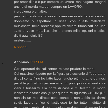
per amor di dio è pur sempre un lavoro, mal pagato, magari
anche di merda ma pur sempre un LAVORO.
il problema è un'altro:
perchè quando siamo noi ad avere necessità del call center,
dobbiamo o aspettare in linea, con quella maledetta
musichetta nelle orecchie,oppure veinre rimbalzati da una
..zzo di voce metallica. che ti elenca mille opzioni e tidice
digiti qua i digiti li ?
mistero......
Rispondi
Anonimo
6:17 PM
Cari operatori dei call center, mi fate prudere le mani.
Col massimo rispetto per la figura professionle di "operatore
di call center" (io ho fatto lavori anche più ingrati e dannosi
per il fegato altrui) per me vige un principio sacrosanto: se
vieni a bussarmi alla porta di casa o mi telefoni in modo
insistente e fastidioso (e per quanto mi riguarda CHIUNQUE
non sia un mio diretto conoscente o non abbia da darmi
soldi, lavoro o figa è fastidioso) io ho tutto il diritto di
risponderti male al primo colpo, malissimo al secondo e