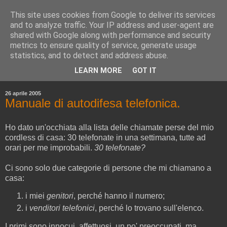
This site uses cookies from Google to deliver its services
and to analyze traffic. Your IP address and user-agent are
shared with Google along with performance and security
metrics to ensure quality of service, generate usage
statistics, and to detect and address abuse.
▼
LEARN MORE
GOT IT
▼
26 aprile 2005
Manuale di autodifesa telefonica.
Ho dato un'occhiata alla lista delle chiamate perse del mio
cordless di casa: 30 telefonate in una settimana, tutte ad
orari per me improbabili.
30 telefonate?
Ci sono solo due categorie di persone che mi chiamano a
casa:
i miei
genitori
, perché hanno il numero;
i
venditori telefonici
, perché lo trovano sull'elenco.
I primi sono innocui, affettuosi, un po' preoccupati, ma