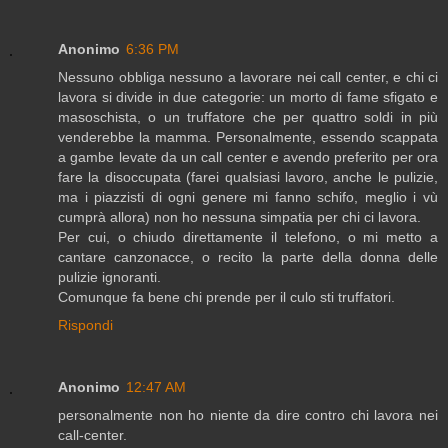
Anonimo
6:36 PM
Nessuno obbliga nessuno a lavorare nei call center, e chi ci
lavora si divide in due categorie: un morto di fame sfigato e
masoschista, o un truffatore che per quattro soldi in più
venderebbe la mamma. Personalmente, essendo scappata
a gambe levate da un call center e avendo preferito per ora
fare la disoccupata (farei qualsiasi lavoro, anche le pulizie,
ma i piazzisti di ogni genere mi fanno schifo, meglio i vù
cumprà allora) non ho nessuna simpatia per chi ci lavora.
Per cui, o chiudo direttamente il telefono, o mi metto a
cantare canzonacce, o recito la parte della donna delle
pulizie ignoranti.
Comunque fa bene chi prende per il culo sti truffatori.
Rispondi
Anonimo
12:47 AM
personalmente non ho niente da dire contro chi lavora nei
call-center.