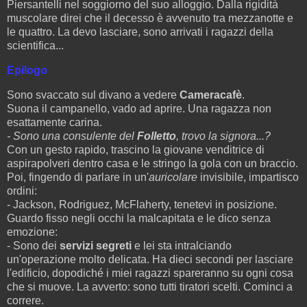
Piersantelli nel soggiorno del suo alloggio. Dalla rigidità
muscolare direi che il decesso è avvenuto tra mezzanotte e
le quattro. La devo lasciare, sono arrivati i ragazzi della
scientifica...
Epilogo
Sono svaccato sul divano a vedere
Cameracafè
.
Suona il campanello, vado ad aprire. Una ragazza non
esattamente carina.
- Sono una consulente del
Folletto
, trovo la signora...?
Con un gesto rapido, trascino la giovane venditrice di
aspirapolveri dentro casa e le stringo la gola con un braccio.
Poi, fingendo di parlare in un'
auricolare
invisibile, impartisco
ordini:
- Jackson, Rodriguez, McFlaherty, tenetevi in posizione.
Guardo fisso negli occhi la malcapitata e le dico senza
emozione:
- Sono dei
servizi segreti
e lei sta intralciando
un'operazione molto delicata. Ha dieci secondi per lasciare
l'edificio, dopodiché i miei ragazzi spareranno su ogni cosa
che si muove. La avverto: sono tutti tiratori scelti. Cominci a
correre.