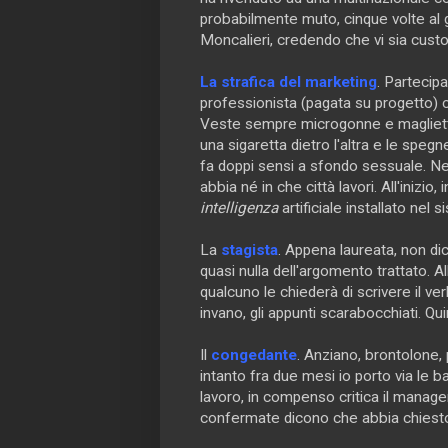
probabilmente muto, cinque volte al 
Moncalieri, credendo che vi sia custod
La strafica del marketing
. Partecip
professionista (pagata su progetto) che
Veste sempre microgonne e magliette
una sigaretta dietro l'altra e le spegn
fa doppi sensi a sfondo sessuale. 
abbia né in che città lavori. All'inizio
intelligenza
artificiale installato nel
La
stagista
. Appena laureata, non d
quasi nulla dell'argomento trattato. All
qualcuno le chiederà di scrivere il ve
invano, gli appunti scarabocchiati. Qui
Il
congedante
. Anziano, brontolone, 
intanto fra due mesi io porto via le ba
lavoro, in compenso critica il manageme
confermate dicono che abbia chiesto 