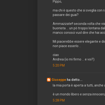
Pippo,
ma chi è questo che si sveglia con r
passare dei guai?
Ammazzate!! seconda volta che visit
buonista ... un pò troppo lontana dal
manco conosci vuol dire che hai accett
Mi piacerebbe essere elegante e di
non piace esserlo ..
ciao
Andrea (io mi firmo ... e voi?)
5:20 PM
Giuseppe
ha detto...
la mia porta è aperta a tutti, anche
è un mondo libero e senza innocenz
5:28 PM