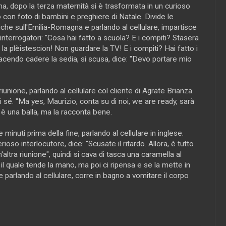
a, dopo la terza maternità si è trasformata in un curioso
 con foto di bambini e preghiere di Natale. Divide le
che sull'Emilia-Romagna e parlando al cellulare, impartisce
ti interrogatori: "Cosa hai fatto a scuola? E i compiti? Stasera
 la plèistescion! Non guardare la TV! E i compiti? Hai fatto i
 facendo cadere la sedia, si scusa, dice: "Devo portare mio
riunione, parlando al cellulare col cliente di Agrate Brianza.
i sé. "Ma yes, Maurizio, conta su di noi, we are ready, sarà
 è una balla, ma la racconta bene.
e minuti prima della fine, parlando al cellulare in inglese.
erioso interlocutore, dice: "Scusate il ritardo. Allora, è tutto
altra riunione", quindi si cava di tasca una caramella al
a il quale tende la mano, ma poi ci ripensa e se la mette in
 parlando al cellulare, corre in bagno a vomitare il corpo