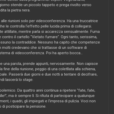
giorno stende un piccolo tappeto e prega rivolto verso
ita la pietra nera.
a alle riunioni solo per videoconferenza. Ha una truccatrice
 le controlla l'effetto pelle lucida prima di collegarsi.
 attillate, mentre parla si accarezza sensualmente. Fuma
e contro il cartello "Vietato fumare". Ogni tanto, serissima,
Nessuno la contraddice. Nessuno ha capito che competenze
, in molti credevano che si trattasse di un software di
 sistema di videoconferenza. Poi ha aperto bocca...
ice una parola, prende appunti, nervosamente. Non capisce
a fine della riunione, peggio di una coletllata alla schiena,
rbale. Passerà due giorni e due notti a tentare di decifrare,
ndi lascerà lo stage.
polemico. Da quattro anni continua a ripetere "fate, fate,
lle!", ma è sempre lì. Si rifiuta di partecipare a qualunque
nt, i quadri, gli impiegati e l'impresa di pulizia. Voci non
di posticipare la pensione.