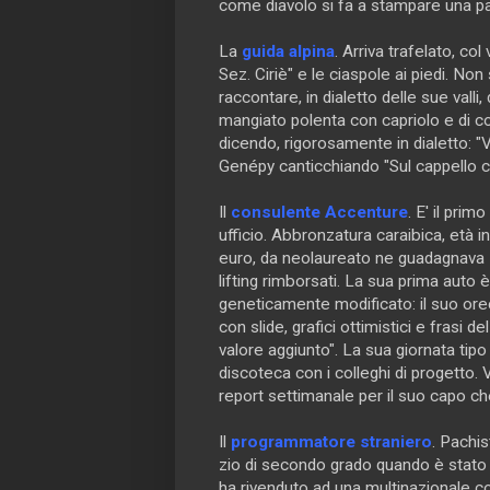
come diavolo si fa a stampare una pa
La
guida alpina
. Arriva trafelato, co
Sez. Ciriè" e le ciaspole ai piedi. 
raccontare, in dialetto delle sue valli,
mangiato polenta con capriolo e di 
dicendo, rigorosamente in dialetto: "V
Genépy canticchiando "Sul cappello c
Il
consulente Accenture
. E' il pri
ufficio. Abbronzatura caraibica, età i
euro, da neolaureato ne guadagnava 30
lifting rimborsati. La sua prima auto 
geneticamente modificato: il suo orec
con slide, grafici ottimistici e frasi
valore aggiunto". La sua giornata tipo
discoteca con i colleghi di progetto. V
report settimanale per il suo capo c
Il
programmatore straniero
. Pachis
zio di secondo grado quando è stato 
ha rivenduto ad una multinazionale