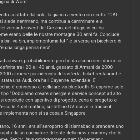
gina di Word.
l volto scottato dal sole, la giacca a vento con scritto "CAI-
Non si siede nemmeno, ma continua a camminare e a
 del versante ovest del Cervino, del rifugio in cui ha
come erano belle le nostre montagne 30 anni fa. Conclude
a bin, va bin, implementuma tut!" e si versa un bicchiere di
'è una lunga penna nera".
mo ad arrivare, probabilmente perché da alcuni mesi dorme in
ndefinita tra i 20 e i 40 anni, gessato di Armani da 2000
00 al mese più indennità di trasferta, ticket restaurant e
è stata una Audi, ora ha il Cayenne aziendale. E'
chio è connesso al cellulare via bluetooth. Si esprime solo
 del tipo "Dobbiamo creare sinergie e service concept ad alto
 si conclude con aperitivo di progetto, cena di progetto e
erso le 4 del mattino, sul lettino UV, scrive in trance il
he implementa non si sa cosa a Singapore.
tano, 16 anni, era all'aeroporto di Islamabad a prendere uno
rapito da un cacciatore di teste della new economy che lo
 come
Senior Java programmer expert
. Vegetariano,