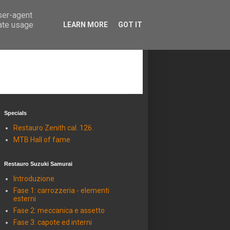
user-agent
rate usage
LEARN MORE
GOT IT
Specials
Restauro Zenith cal. 126.
MTB Hall of fame
Restauro Suzuki Samurai
Introduzione
Fase 1: carrozzeria - elementi
esterni
Fase 2: meccanica e assetto
Fase 3: capote ed interni