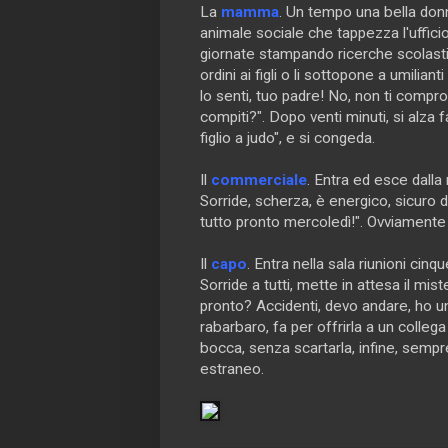
La
mamma
. Un tempo una bella donn
animale sociale che tappezza l'ufficio
giornate stampando ricerche scolasti
ordini ai figli o li sottopone a umilian
lo senti, tuo padre! No, non ti compro
compiti?". Dopo venti minuti, si alza
figlio a judo", e si congeda.
Il
commerciale
. Entra ed esce dalla 
Sorride, scherza, è energico, sicuro d
tutto pronto mercoledì!". Ovviamente
Il
capo
. Entra nella sala riunioni cinqu
Sorride a tutti, mette in attesa il mist
pronto? Accidenti, devo andare, ho un'
rabarbaro, fa per offrirla a un colleg
bocca, senza scartarla, infine, sempre
estraneo.