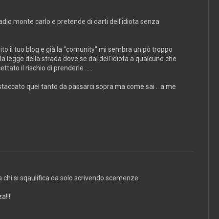
adio monte carlo e pretende di darti dell'idiota senza
o il tuo blog e già la "comunity" mi sembra un pò troppo
la legge della strada dove se dai dell'idiota a qualcuno che
ato il rischio di prenderle .....
staccato quel tanto da passarci sopra ma come sai .. a me
 a chi si sqaulifica da solo scrivendo scemenze.
a!!!