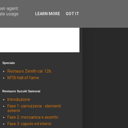
user-agent
rate usage
LEARN MORE
GOT IT
Specials
Restauro Zenith cal. 126.
MTB Hall of fame
Restauro Suzuki Samurai
Introduzione
Fase 1: carrozzeria - elementi
esterni
Fase 2: meccanica e assetto
Fase 3: capote ed interni