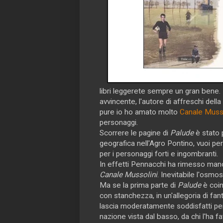
libri leggerete sempre un gran bene. L
avvincente, l'autore di affreschi dell
pure io ho amato molto
Canale Musso
personaggi.
Scorrere le pagine di
Palude
è stato 
geografica nell'Agro Pontino, vuoi per
per i personaggi forti e ingombranti.
In effetti Pennacchi ha rimesso mano
Canale Mussolini
. Inevitabile l'osmos
Ma se la prima parte di
Palude
è coin
con stanchezza, in un'allegoria di fan
lascia moderatamente soddisfatti per 
nazione vista dal basso, da chi l'ha fa