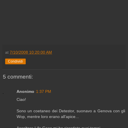
at
7/10/2008 10:20:00 AM
Condividi
5 commenti:
Anonimo
1:37 PM
Ciao!
Sono un coetaneo dei Detestor, suonavo a Genova con gli
Wop, mentre loro erano all'apice...
Ascoltare Life Goes mi ha ricordato quei tempi.