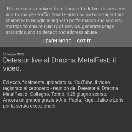
This site uses cookies from Google to deliver its services
and to analyze traffic. Your IP address and user-agent are
shared with Google along with performance and security
metrics to ensure quality of service, generate usage
statistics, and to detect and address abuse.
▼
LEARN MORE
GOT IT
▼
10 luglio 2008
Detestor live al Dracma MetalFest: il
video.
Ed ecco, finalmente uploadato su YouTube, il video
registrato al ceoncerto - reunion dei Detestor al Dracma
MetalFest di Collegno, Torino, il 28 giugno scorso.
Ancora un grande grazie a Ale, Paola, Rigel, Jaiko e Loris
per la serata eccezionale!