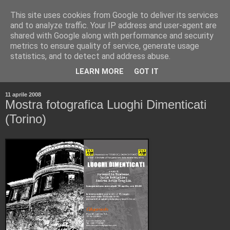
This site uses cookies from Google to deliver its services
and to analyze traffic. Your IP address and user-agent are
shared with Google along with performance and security
metrics to ensure quality of service, generate usage
statistics, and to detect and address abuse.
▼
LEARN MORE
GOT IT
▼
11 aprile 2008
Mostra fotografica Luoghi Dimenticati
(Torino)