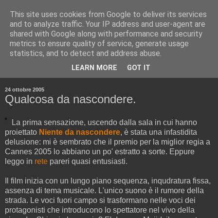
This site uses cookies from Google to deliver its services
and to analyze traffic. Your IP address and user-agent are
shared with Google along with performance and security
metrics to ensure quality of service, generate usage
statistics, and to detect and address abuse.
▼
LEARN MORE
GOT IT
▼
24 ottobre 2005
Qualcosa da nascondere.
La prima sensazione, uscendo dalla sala in cui hanno
proiettato
Niente da nascondere
, è stata una infastidita
delusione: mi è sembrato che il premio per la miglior regia a
Cannes 2005 lo abbiano un po' estratto a sorte. Eppure
leggo in
rete
pareri quasi entusiasti.
Il film inizia con un lungo piano sequenza, inqudratura fissa,
assenza di tema musicale. L'unico suono è il rumore della
strada. Le voci fuori campo si trasformano nelle voci dei
protagonisti che introducono lo spettatore nel vivo della