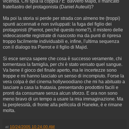
vicenda. Chi spia la coppia? E' davvero Majid, il mancato
fratellastro del protagonista (Daniel Auteuil)?
Ma poi la storia si perde per strada con almeno tre (troppi)
spunti accennati e non sviluppati: la fuga del figlio dei
protagonisti (Pierrot, perché questo nome?), il mistero delle
videocassette registrate di nascosto ma da punti di ripresa
troppo facilmente individuabili e, infine, l'ultima sequenza
con il dialogo tra Pierrot e il figlio di Majid.
Si esce senza sapere che cosa è successo veramente, chi
tormentava la famiglia, per chi è stato versato quel sangue.
Va bene il gioco del finale aperto, ma le incertezze sono
troppe e mi hanno lasciato un senso di incompiuto. Forse la
vera colpa è del cinema hollywoodiano che mi ha abituato a
lasciare a casa la fnatasia, presentando prodottini facili e
pronti da consumare senza alcun sforzo. E ora non sono
meno bravo di un tempo a usare la mia immaginazione. Ma
la perplessità, di fronte alla pellicola di Haneke, è e rimane
molta.
at
10/24/2005 10:24:00 AM