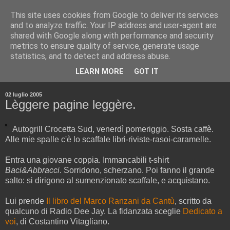
This site uses cookies from Google to deliver its services
and to analyze traffic. Your IP address and user-agent are
shared with Google along with performance and security
metrics to ensure quality of service, generate usage
statistics, and to detect and address abuse.
▼
LEARN MORE
GOT IT
▼
02 luglio 2005
Lèggere pagine leggère.
Autogrill Crocetta Sud, venerdì pomeriggio. Sosta caffè.
Alle mie spalle c'è lo scaffale libri-riviste-rasoi-caramelle.
Entra una giovane coppia. Immancabili t-shirt
Baci&Abbracci
. Sorridono, scherzano. Poi fanno il grande
salto: si dirigono al sumenzionato scaffale, e acquistano.
Lui prende
Il libro del Marco Ranzani da Cantù
, scritto da
qualcuno di Radio Dee Jay. La fidanzata sceglie
Dedicato a
voi
, di Costantino Vitagliano.