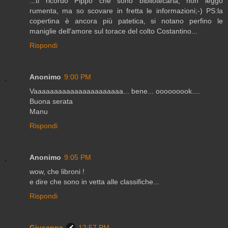
...ti ricordo Pippo che sono bibliotecaria, non leggo
rumenta, ma so scovare in fretta le informazioni;-) PS:la
copertina è ancora più patetica, si notano perfino le
maniglie dell'amore sul torace del colto Costantino...
Rispondi
Anonimo
9:00 PM
Vaaaaaaaaaaaaaaaaaaaaaa... bene... ooooooook....
Buona serata
Manu
Rispondi
Anonimo
9:05 PM
wow, che libroni !
e dire che sono in vetta alle classifiche...
Rispondi
Giuseppe
12:57 PM