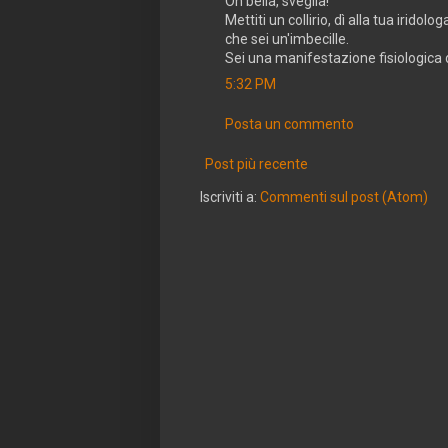
Oh bella, sveglia!
Mettiti un collirio, dì alla tua irido
che sei un'imbecille.
Sei una manifestazione fisiologica 
5:32 PM
Posta un commento
Post più recente
Iscriviti a:
Commenti sul post (Atom)