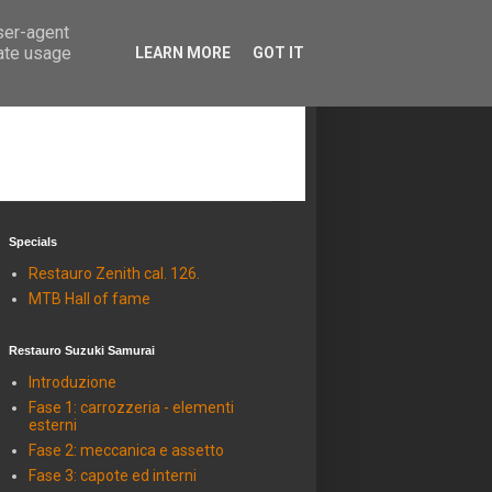
user-agent
rate usage
LEARN MORE
GOT IT
Specials
Restauro Zenith cal. 126.
MTB Hall of fame
Restauro Suzuki Samurai
Introduzione
Fase 1: carrozzeria - elementi
esterni
Fase 2: meccanica e assetto
Fase 3: capote ed interni