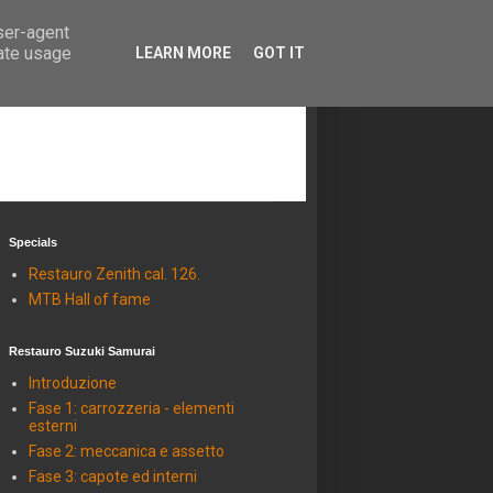
user-agent
rate usage
LEARN MORE
GOT IT
Specials
Restauro Zenith cal. 126.
MTB Hall of fame
Restauro Suzuki Samurai
Introduzione
Fase 1: carrozzeria - elementi
esterni
Fase 2: meccanica e assetto
Fase 3: capote ed interni