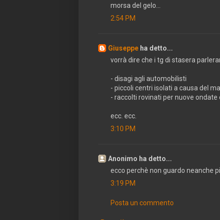
morsa del gelo...
2:54 PM
Giuseppe
ha detto...
vorrà dire che i tg di stasera parler
- disagi agli automobilisti
- piccoli centri isolati a causa del 
- raccolti rovinati per nuove ondate
ecc. ecc.
3:10 PM
Anonimo ha detto...
ecco perchè non guardo neanche più
3:19 PM
Posta un commento