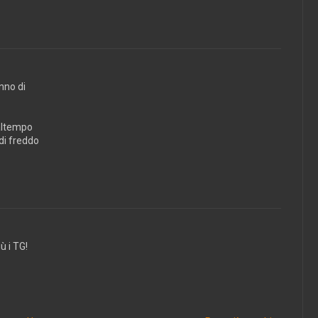
anno di
maltempo
 di freddo
 i TG!