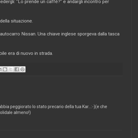
iedergli: "Lo prende un caffè?" e andargli incontro per
della situazione.
o autocarro Nissan. Una chiave inglese sporgeva dalla tasca
le era di nuovo in strada.
abbia peggiorato lo stato precario della tua Kar...:-)(e che
solidale almeno!)