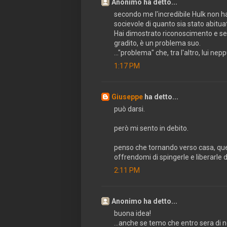
Anonimo ha detto...
secondo me l'incredibile Hulk non ha
socievole di quanto sia stato abitua
Hai dimostrato riconoscimento e sensi
gradito, è un problema suo.
..."problema" che, tra l'altro, lui nep
1:17 PM
Giuseppe
ha detto...
può darsi.
però mi sento in debito.
penso che tornando verso casa, quest
offrendomi di spingerle e liberarle 
2:11 PM
Anonimo ha detto...
buona idea!
...anche se temo che entro sera di 