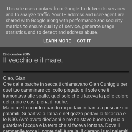
This site uses cookies from Google to deliver its services
and to analyze traffic. Your IP address and user-agent are
shared with Google along with performance and security
metrics to ensure quality of service, generate usage
statistics, and to detect and address abuse.
▼
LEARN MORE
GOT IT
▼
29 dicembre 2005
Il vecchio e il mare.
Ciao, Gian.
Che dalle barche in secca ti chiamavano Gian Cuniggiu per
quel tuo camminare col collo piegato e il sole che ti
tramontava alle spalle, quel sole che ti faceva la pelle colore
del cuoio e così piena di rughe.
Ma io me lo ricordo quando mi portavi in barca a pescare coi
palamiti. Si partiva all'alba e nel gozzo portavi la focaccia e
le N80. Avrò avuto diec'anni e me ne stavo buono a prua a
guardare l'acqua e la terra che si faceva lontana. Dove il
campanile tocca il ponte dell'Aurelia, lì c'erano i tuoi palamiti