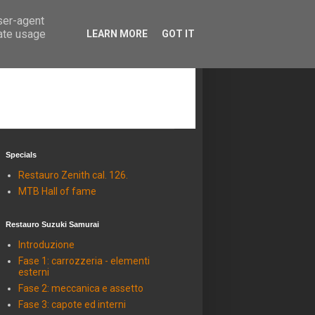
user-agent
rate usage
LEARN MORE
GOT IT
Specials
Restauro Zenith cal. 126.
MTB Hall of fame
Restauro Suzuki Samurai
Introduzione
Fase 1: carrozzeria - elementi
esterni
Fase 2: meccanica e assetto
Fase 3: capote ed interni