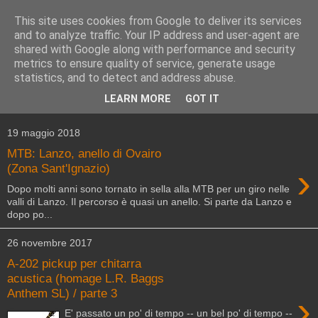
This site uses cookies from Google to deliver its services
and to analyze traffic. Your IP address and user-agent are
shared with Google along with performance and security
metrics to ensure quality of service, generate usage
statistics, and to detect and address abuse.
▼
LEARN MORE
GOT IT
▼
19 maggio 2018
MTB: Lanzo, anello di Ovairo
›
(Zona Sant'Ignazio)
Dopo molti anni sono tornato in sella alla MTB per un giro nelle
valli di Lanzo. Il percorso è quasi un anello. Si parte da Lanzo e
dopo po...
26 novembre 2017
A-202 pickup per chitarra
acustica (homage L.R. Baggs
Anthem SL) / parte 3
›
E' passato un po' di tempo -- un bel po' di tempo --