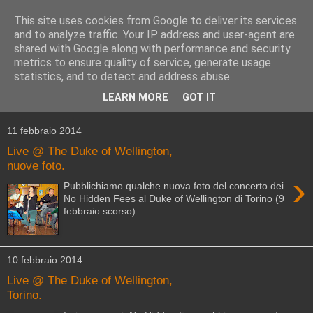
This site uses cookies from Google to deliver its services
and to analyze traffic. Your IP address and user-agent are
shared with Google along with performance and security
metrics to ensure quality of service, generate usage
statistics, and to detect and address abuse.
▼
LEARN MORE
GOT IT
▼
11 febbraio 2014
Live @ The Duke of Wellington,
nuove foto.
›
Pubblichiamo qualche nuova foto del concerto dei
No Hidden Fees al Duke of Wellington di Torino (9
febbraio scorso).
10 febbraio 2014
Live @ The Duke of Wellington,
Torino.