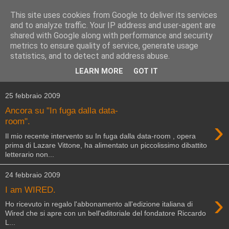
This site uses cookies from Google to deliver its services
and to analyze traffic. Your IP address and user-agent are
shared with Google along with performance and security
metrics to ensure quality of service, generate usage
statistics, and to detect and address abuse.
▼
LEARN MORE
GOT IT
▼
25 febbraio 2009
Ancora su "In fuga dalla data-
›
room".
Il mio recente intervento su In fuga dalla data-room , opera
prima di Lazare Vittone, ha alimentato un piccolissimo dibattito
letterario non...
24 febbraio 2009
I am WIRED.
›
Ho ricevuto in regalo l'abbonamento all'edizione italiana di
Wired che si apre con un bell'editoriale del fondatore Riccardo
L...